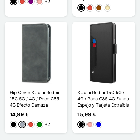
+2
Negro
Rojo
Púrpura
Oro rosa
Negro
Rojo
Marrón
Oro
Flip Cover Xiaomi Redmi
Xiaomi Redmi 15C 5G /
15C 5G / 4G / Poco C85
4G / Poco C85 4G Funda
4G Efecto Gamuza
Espejo y Tarjeta Extraíble
14,99 €
15,99 €
+2
Negro
Gris
Rojo
Verde
Negro
Oro rosa
Azul