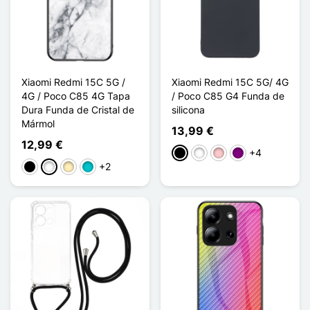
Xiaomi Redmi 15C 5G /
Xiaomi Redmi 15C 5G/ 4G
4G / Poco C85 4G Tapa
/ Poco C85 G4 Funda de
Dura Funda de Cristal de
silicona
Mármol
13,99 €
12,99 €
+4
Negro
Blanco
Rosa
Púrpura
+2
Negro
Blanco
Oro
Turquesa