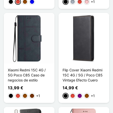
+1
Negro
Rojo
Marrón
Azul
Negro
Gris
Rojo
Rosa
Xiaomi Redmi 15C 4G /
Flip Cover Xiaomi Redmi
5G Poco C85 Caso de
15C 4G / 5G / Poco C85
negocios de estilo
Vintage Efecto Cuero
13,99 €
14,99 €
+1
+1
Negro
Rojo
Marrón
Café
Negro
Rojo
Púrpura
Marrón