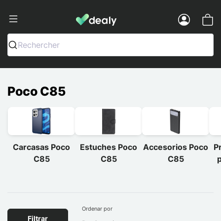
Dealy - Fundas y accesorios para smar
Menu
Rechercher
Poco C85
Carcasas Poco
Estuches Poco
Accesorios Poco
P
C85
C85
C85
p
Ordenar por
Filtrar