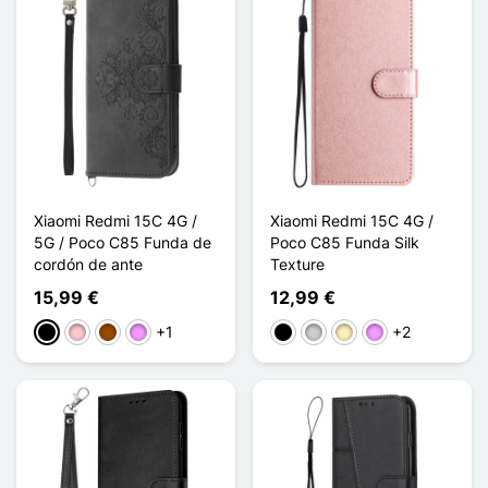
Xiaomi Redmi 15C 4G /
Xiaomi Redmi 15C 4G /
5G / Poco C85 Funda de
Poco C85 Funda Silk
cordón de ante
Texture
15,99 €
12,99 €
+1
+2
Negro
Rosa
Marrón
Morado claro
Negro
Plata
Oro
Morado claro