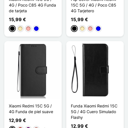
4G / Poco C85 4G Funda
15C 5G / 4G / Poco C85
de tarjeta
4G Tarjetero
15,99 €
15,99 €
Negro
Oro
Oro rosa
Azul
Negro
Oro
Oro rosa
Azul
Xiaomi Redmi 15C 5G /
Funda Xiaomi Redmi 15C
4G Funda de piel suave
5G / 4G Cuero Simulado
Flashy
12,99 €
12,99 €