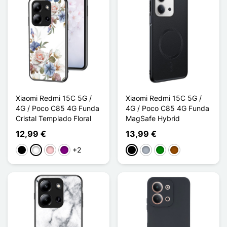
Xiaomi Redmi 15C 5G /
Xiaomi Redmi 15C 5G /
4G / Poco C85 4G Funda
4G / Poco C85 4G Funda
Cristal Templado Floral
MagSafe Hybrid
12,99 €
13,99 €
+2
Negro
Blanco
Rosa
Púrpura
Negro
Gris
Verde
Marrón