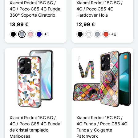
Xiaomi Redmi 15C 5G /
Xiaomi Redmi 15C 5G /
4G / Poco C85 4G Funda
4G / Poco C85 4G
360° Soporte Giratorio
Hardcover Hola
13,99 €
12,99 €
+1
+6
Negro
Gris
Rosa
Azul oscuro
Negro
Blanco
Gris
Rojo
Xiaomi Redmi 15C 5G /
Xiaomi Redmi 15C 5G /
4G / Poco C85 4G Funda
4G Funda / Poco C85 4G
de cristal templado
Funda y Colgante
Mariposas
Patchwork