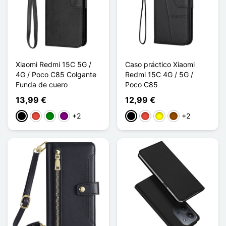
Xiaomi Redmi 15C 5G /
Caso práctico Xiaomi
4G / Poco C85 Colgante
Redmi 15C 4G / 5G /
Funda de cuero
Poco C85
13,99 €
12,99 €
+2
+2
Negro
Rojo
Verde
Púrpura
Negro
Rojo
Amarillo
Marrón