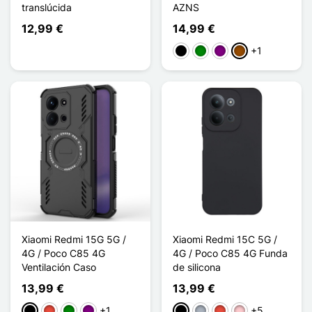
translúcida
AZNS
12,99 €
14,99 €
+1
Negro
Verde
Púrpura
Marrón
Xiaomi Redmi 15G 5G /
Xiaomi Redmi 15C 5G /
4G / Poco C85 4G
4G / Poco C85 4G Funda
Ventilación Caso
de silicona
13,99 €
13,99 €
+1
+5
Negro
Rojo
Verde
Púrpura
Negro
Gris
Rojo
Rosa