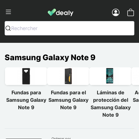
Dealy - Fundas y accesorios para smar
Menu
Rechercher
Samsung Galaxy Note 9
Fundas para
Fundas para el
Láminas de
A
Samsung Galaxy
Samsung Galaxy
protección del
Sa
Note 9
Note 9
Samsung Galaxy
Note 9
Ordenar por