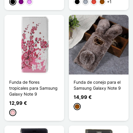
+1
Negro
Púrpura
Morado claro
Negro
Gris
Rojo
Marrón
Funda de flores
Funda de conejo para el
tropicales para Samsung
Samsung Galaxy Note 9
Galaxy Note 9
14,99 €
12,99 €
Marrón
Rosa