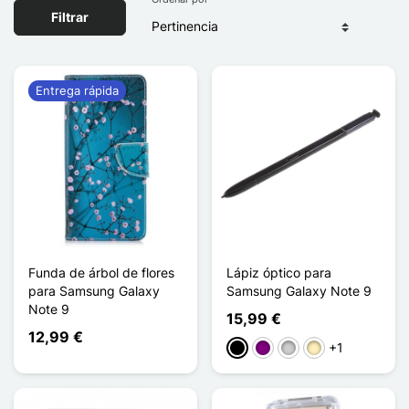
Filtrar
Entrega rápida
Funda de árbol de flores
Lápiz óptico para
para Samsung Galaxy
Samsung Galaxy Note 9
Note 9
15,99 €
12,99 €
+1
Negro
Púrpura
Plata
Oro