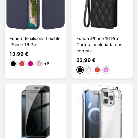
Funda de silicona flexible
Funda iPhone 16 Pro
iPhone 16 Pro
Cartera acolchada con
correas
13,99 €
22,99 €
+8
Negro
Rojo
Magenta
Rosa
Negro
Blanco
Rojo
Morado claro