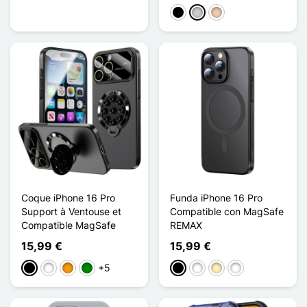
Negro
Plata
Or du Désert
Coque iPhone 16 Pro
Funda iPhone 16 Pro
Support à Ventouse et
Compatible con MagSafe
Compatible MagSafe
REMAX
15,99 €
15,99 €
+5
Negro
Blanco
Naranja
Verde
Negro
Blanco
Oro
Titanium