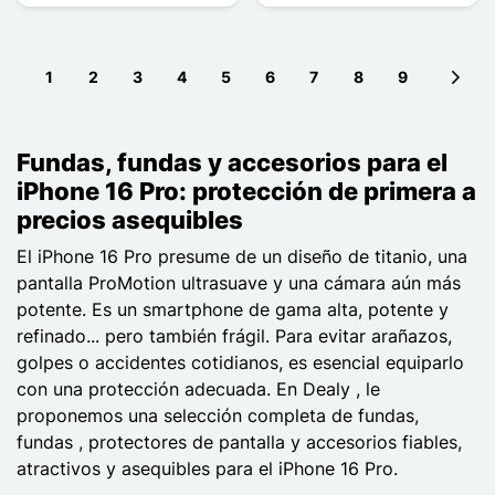
1
2
3
4
5
6
7
8
9
Next 
Fundas, fundas y accesorios para el
iPhone 16 Pro: protección de primera a
precios asequibles
El iPhone 16 Pro presume de un diseño de titanio, una
pantalla ProMotion ultrasuave y una cámara aún más
potente. Es un smartphone de gama alta, potente y
refinado... pero también frágil. Para evitar arañazos,
golpes o accidentes cotidianos, es esencial equiparlo
con una protección adecuada. En Dealy , le
proponemos una selección completa de fundas,
fundas , protectores de pantalla y accesorios fiables,
atractivos y asequibles para el iPhone 16 Pro.