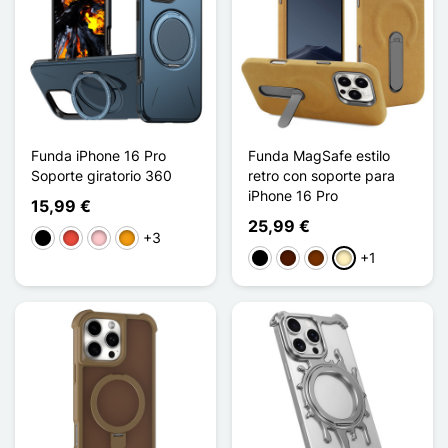
Funda iPhone 16 Pro
Funda MagSafe estilo
Soporte giratorio 360
retro con soporte para
iPhone 16 Pro
15,99 €
25,99 €
+3
Negro
Rojo
Rosa
Naranja
+1
Negro
Marrón oscuro
Café
Marrón claro