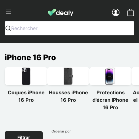
Dealy - Fundas y accesorios para smar
Menu
Rechercher
iPhone 16 Pro
Coques iPhone
Housses iPhone
Protections
Ac
16 Pro
16 Pro
d'écran iPhone
el
16 Pro
Ordenar por
Filtrar