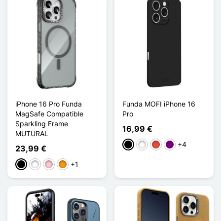
iPhone 16 Pro Funda
Funda MOFI iPhone 16
MagSafe Compatible
Pro
Sparkling Frame
16,99 €
MUTURAL
+4
Negro
Blanco
Rojo
Púrpura
23,99 €
+1
Negro
Blanco
Rosa
Naranja