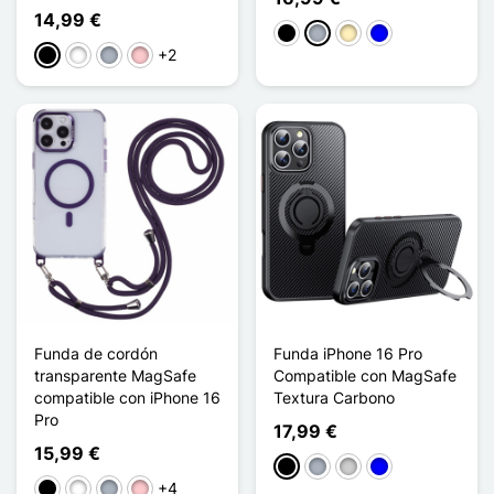
14,99 €
Negro
Gris
Oro
Azul
+2
Negro
Blanco
Gris
Rosa
Funda de cordón
Funda iPhone 16 Pro
transparente MagSafe
Compatible con MagSafe
compatible con iPhone 16
Textura Carbono
Pro
17,99 €
15,99 €
Negro
Gris
Plata
Azul
+4
Negro
Blanco
Gris
Rosa