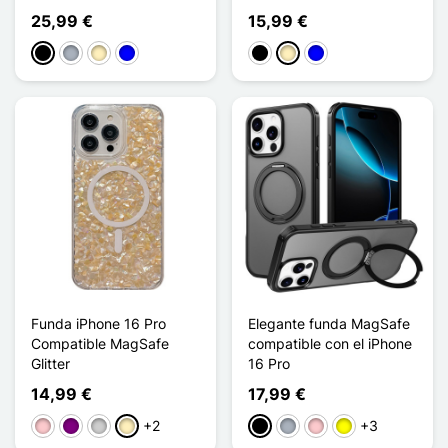
25,99 €
15,99 €
Negro
Gris
Oro
Azul
Negro
Oro
Azul
Funda iPhone 16 Pro
Elegante funda MagSafe
Compatible MagSafe
compatible con el iPhone
Glitter
16 Pro
14,99 €
17,99 €
+2
+3
Rosa
Púrpura
Plata
Oro
Negro
Gris
Rosa
Amarillo