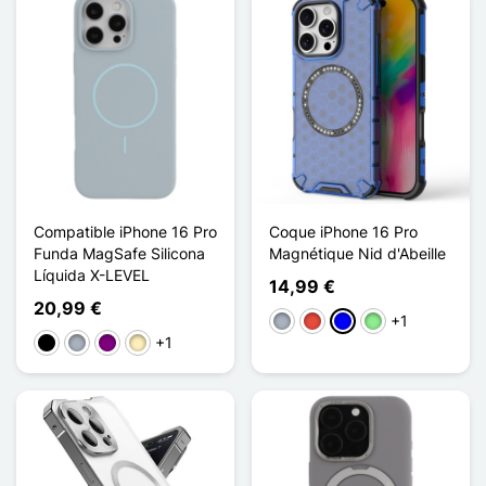
Compatible iPhone 16 Pro
Coque iPhone 16 Pro
Funda MagSafe Silicona
Magnétique Nid d'Abeille
Líquida X-LEVEL
14,99 €
20,99 €
+1
Gris
Rojo
Azul
Verde claro
+1
Negro
Gris
Púrpura
Oro