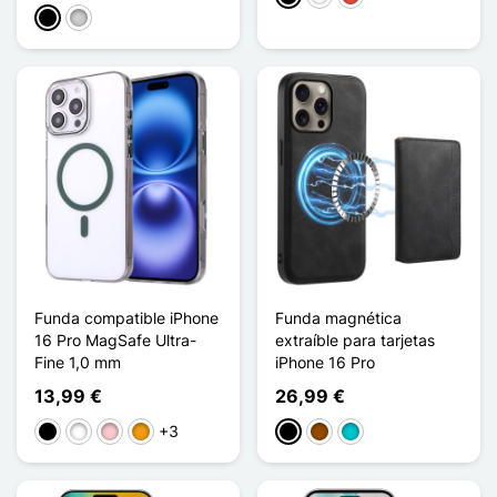
Negro
Plata
Funda compatible iPhone
Funda magnética
16 Pro MagSafe Ultra-
extraíble para tarjetas
Fine 1,0 mm
iPhone 16 Pro
13,99 €
26,99 €
+3
Negro
Blanco
Rosa
Naranja
Negro
Marrón
Turquesa