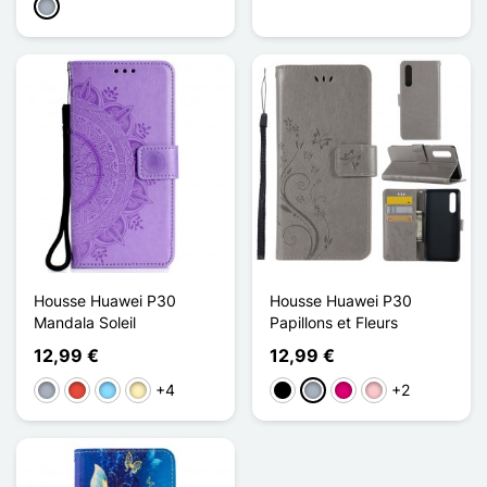
Gris
Housse Huawei P30
Housse Huawei P30
Mandala Soleil
Papillons et Fleurs
12,99 €
12,99 €
+4
+2
Gris
Rojo
Azul claro
Oro
Negro
Gris
Magenta
Rosa