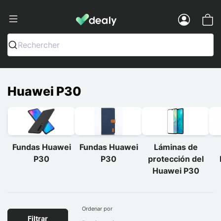
Dealy - Fundas y accesorios para smar
Menu
Rechercher
Huawei P30
Fundas Huawei
Fundas Huawei
Láminas de
P30
P30
protección del
Huawei P30
Ordenar por
Filtrar