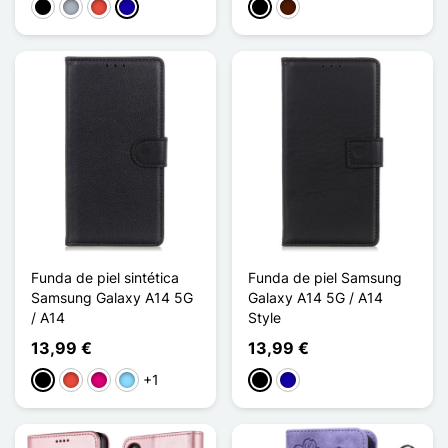
Negro
Gris
Rojo
Azul oscuro
Negro
Marrón oscuro
Funda de piel sintética
Funda de piel Samsung
Samsung Galaxy A14 5G
Galaxy A14 5G / A14
/ A14
Style
13,99 €
13,99 €
+1
Negro
Rojo
Magenta
Azul claro
Negro
Azul oscuro