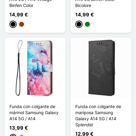
Binfen Color
Bicolore
14,99 €
14,99 €
Negro
Marrón
Negro
Verde
Funda con colgante de
Funda con colgante de
mármol Samsung Galaxy
mariposa Samsung
A14 5G / A14
Galaxy A14 5G / A14
Splendid
13,99 €
12,99 €