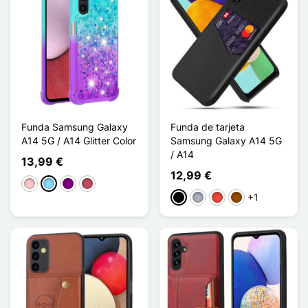
Funda Samsung Galaxy
Funda de tarjeta
A14 5G / A14 Glitter Color
Samsung Galaxy A14 5G
/ A14
13,99 €
12,99 €
Rosa
Azul claro
Púrpura
Rosa oscuro
+1
Negro
Gris
Rojo
Marrón