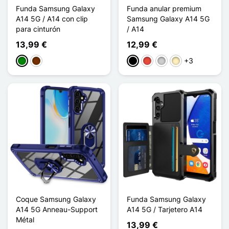
Funda Samsung Galaxy
Funda anular premium
A14 5G / A14 con clip
Samsung Galaxy A14 5G
para cinturón
/ A14
13,99 €
12,99 €
+3
Verde
Café
Negro
Rojo
Plata
Oro
Coque Samsung Galaxy
Funda Samsung Galaxy
A14 5G Anneau-Support
A14 5G / Tarjetero A14
Métal
13,99 €