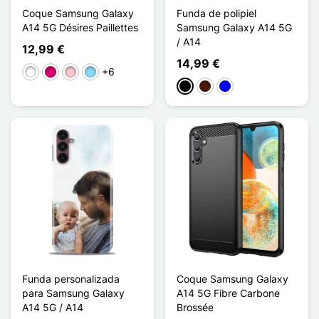
Coque Samsung Galaxy
Funda de polipiel
A14 5G Désires Paillettes
Samsung Galaxy A14 5G
/ A14
12,99 €
14,99 €
+6
Blanco
Magenta
Rosa
Azul claro
Negro
Marrón oscuro
Azul
Funda personalizada
Coque Samsung Galaxy
para Samsung Galaxy
A14 5G Fibre Carbone
A14 5G / A14
Brossée