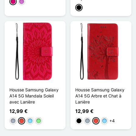
Magenta
Malva
Negro
Housse Samsung Galaxy
Housse Samsung Galaxy
A14 5G Mandala Soleil
A14 5G Arbre et Chat à
avec Lanière
Lanière
12,99 €
12,99 €
+4
Gris
Rojo
Azul claro
Verde claro
Negro
Gris
Rojo
Azul claro