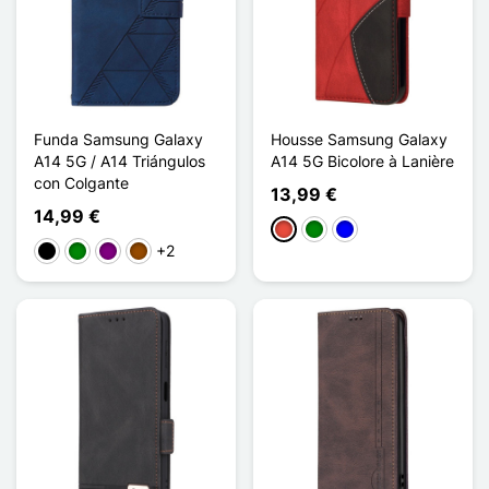
Funda Samsung Galaxy
Housse Samsung Galaxy
A14 5G / A14 Triángulos
A14 5G Bicolore à Lanière
con Colgante
13,99 €
14,99 €
Rojo
Verde
Azul
+2
Negro
Verde
Púrpura
Marrón