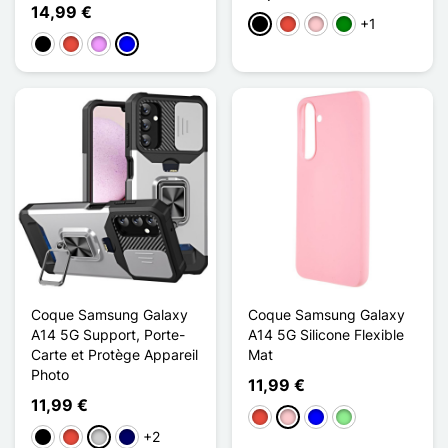
14,99 €
+1
Negro
Rojo
Rosa
Verde
Negro
Rojo
Morado claro
Azul
Coque Samsung Galaxy
Coque Samsung Galaxy
A14 5G Support, Porte-
A14 5G Silicone Flexible
Carte et Protège Appareil
Mat
Photo
11,99 €
11,99 €
Rojo
Rosa
Azul
Verde claro
+2
Negro
Rojo
Plata
Azul marino