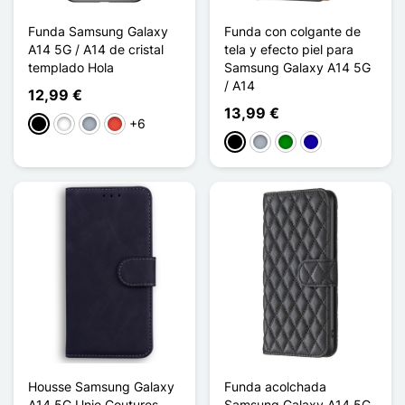
Funda Samsung Galaxy
Funda con colgante de
A14 5G / A14 de cristal
tela y efecto piel para
templado Hola
Samsung Galaxy A14 5G
/ A14
12,99 €
13,99 €
+6
Negro
Blanco
Gris
Rojo
Negro
Gris
Verde
Azul oscuro
Housse Samsung Galaxy
Funda acolchada
A14 5G Unie Coutures
Samsung Galaxy A14 5G