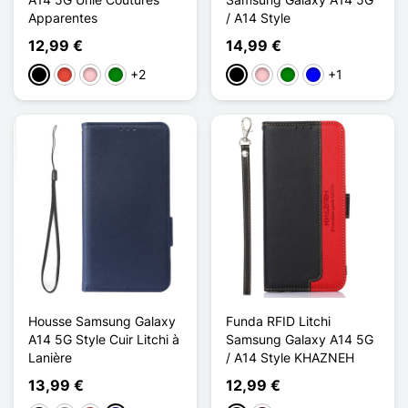
Apparentes
/ A14 Style
12,99 €
14,99 €
+2
+1
Negro
Rojo
Rosa
Verde
Negro
Rosa
Verde
Azul
Housse Samsung Galaxy
Funda RFID Litchi
A14 5G Style Cuir Litchi à
Samsung Galaxy A14 5G
Lanière
/ A14 Style KHAZNEH
13,99 €
12,99 €