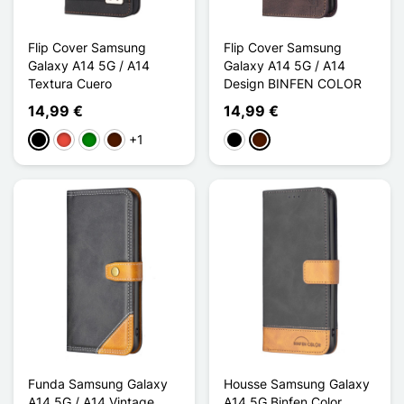
Flip Cover Samsung
Flip Cover Samsung
Galaxy A14 5G / A14
Galaxy A14 5G / A14
Textura Cuero
Design BINFEN COLOR
14,99 €
14,99 €
+1
Negro
Rojo
Verde
Marrón oscuro
Negro
Marrón oscuro
Funda Samsung Galaxy
Housse Samsung Galaxy
A14 5G / A14 Vintage
A14 5G Binfen Color