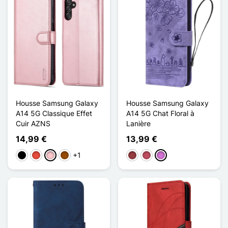
Housse Samsung Galaxy
Housse Samsung Galaxy
A14 5G Classique Effet
A14 5G Chat Floral à
Cuir AZNS
Lanière
14,99 €
13,99 €
+1
Negro
Rojo
Rosa
Marrón
Rojo oscuro
Rosa oscuro
Malva