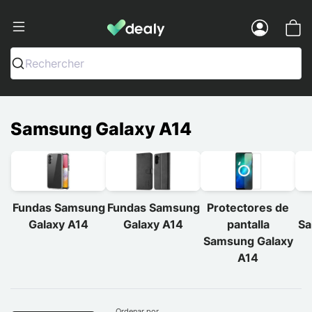
Dealy - Fundas y accesorios para smar
Menu
Rechercher
Samsung Galaxy A14
Fundas Samsung
Fundas Samsung
Protectores de
Galaxy A14
Galaxy A14
pantalla
Sa
Samsung Galaxy
A14
Ordenar por