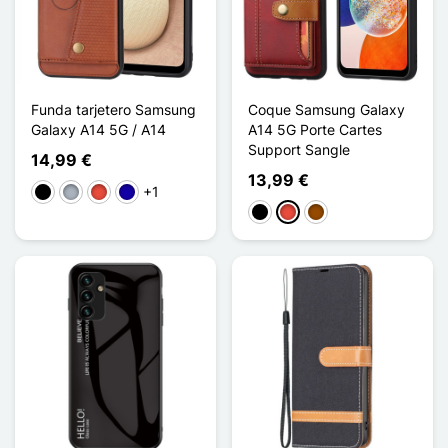
Funda tarjetero Samsung
Coque Samsung Galaxy
Galaxy A14 5G / A14
A14 5G Porte Cartes
Support Sangle
14,99 €
13,99 €
+1
Negro
Gris
Rojo
Azul oscuro
Negro
Rojo
Marrón