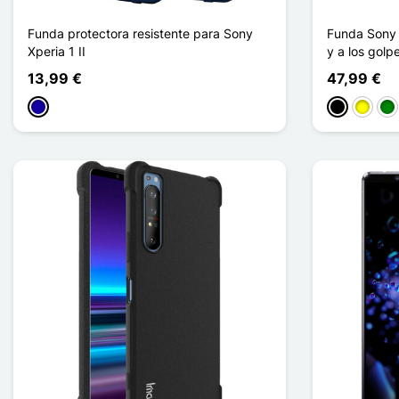
Funda protectora resistente para Sony
Funda Sony X
Xperia 1 II
y a los gol
13,99 €
47,99 €
Azul oscuro
Negro
Amarill
Ve