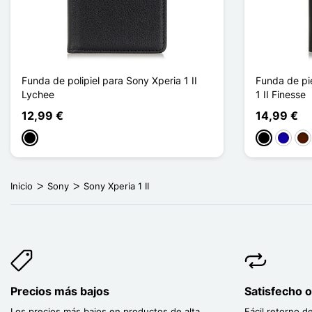
Funda de polipiel para Sony Xperia 1 II
Funda de pie
Lychee
1 II Finesse
12,99 €
14,99 €
Negro
Negro
Azul os
Mar
Inicio
Sony
Sony Xperia 1 II
Precios más bajos
Satisfecho 
Los precios más bajos en productos de alta
Fácil retorno d