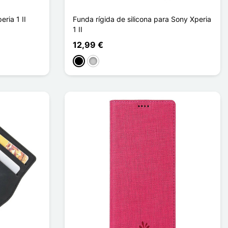
ria 1 II
Funda rígida de silicona para Sony Xperia
1 II
12,99 €
Negro
Transparente