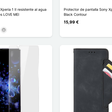
peria 1 II resistente al agua
Protector de pantalla Sony Xpe
pes LOVE MEI
Black Contour
15,99 €
o
rde
Plata