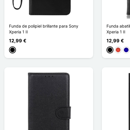
Funda de polipiel brillante para Sony
Funda abatib
Xperia 1 II
Xperia 1 II
12,99 €
12,99 €
Negro
Negro
Rojo
Azu