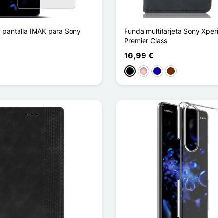
e pantalla IMAK para Sony
Funda multitarjeta Sony Xperia
Premier Class
16,99 €
Negro
Rosa
Azul oscuro
Café