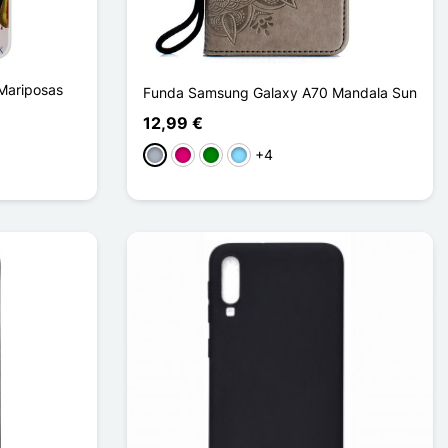
Mariposas
Funda Samsung Galaxy A70 Mandala Sun
12,99 €
+4
Gris
Magenta
Verde
Azul claro