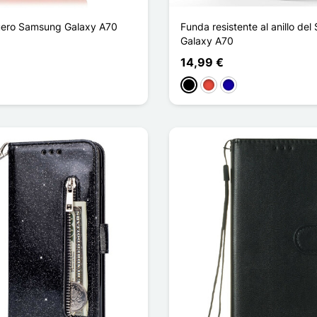
uero Samsung Galaxy A70
Funda resistente al anillo de
Galaxy A70
14,99 €
curo
Negro
Rojo
Azul oscuro