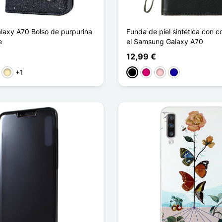
axy A70 Bolso de purpurina
Funda de piel sintética con c
e
el Samsung Galaxy A70
12,99 €
+1
a
ta
Oro
Negro
Magenta
Rosa
Azul oscuro