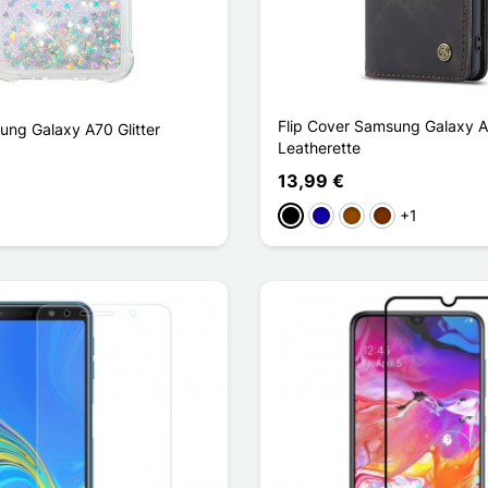
Flip Cover Samsung Galaxy
ng Galaxy A70 Glitter
Leatherette
13,99 €
+1
Negro
Azul oscuro
Marrón
Café