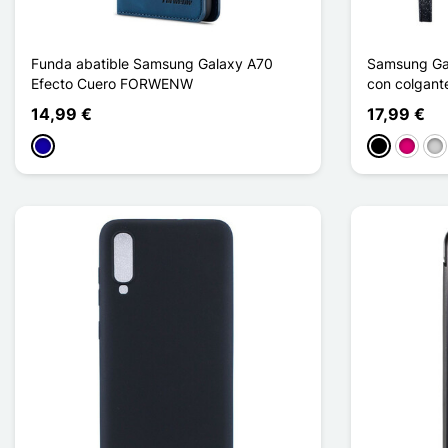
Funda abatible Samsung Galaxy A70
Samsung Gal
Efecto Cuero FORWENW
con colgant
14,99 €
17,99 €
Azul oscuro
Negro
Magent
Pla