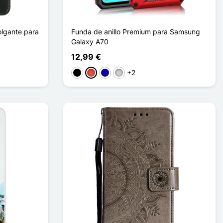
olgante para
Funda de anillo Premium para Samsung
Galaxy A70
12,99 €
+2
Negro
Rojo
Azul oscuro
Plata