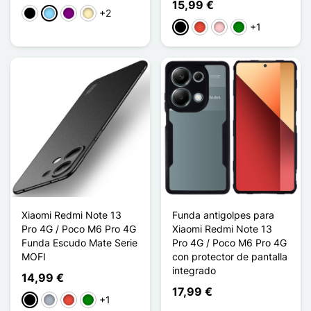
15,99 €
+2
Negro
Azul claro
Púrpura
Oro
+1
Negro
Rojo
Rosa
Verde
Xiaomi Redmi Note 13
Funda antigolpes para
Pro 4G / Poco M6 Pro 4G
Xiaomi Redmi Note 13
Funda Escudo Mate Serie
Pro 4G / Poco M6 Pro 4G
MOFI
con protector de pantalla
integrado
14,99 €
17,99 €
+1
Negro
Gris
Rojo
Verde