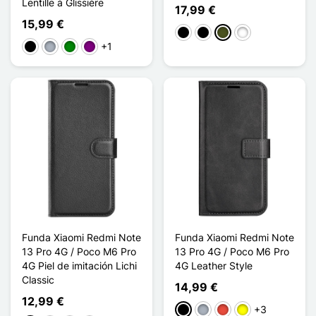
Lentille à Glissière
17,99 €
15,99 €
Noir Transparent
Noir Mat
Grille Camouflage
Camouflage Artis
+1
Negro
Gris
Verde
Púrpura
Funda Xiaomi Redmi Note
Funda Xiaomi Redmi Note
13 Pro 4G / Poco M6 Pro
13 Pro 4G / Poco M6 Pro
4G Piel de imitación Lichi
4G Leather Style
Classic
14,99 €
12,99 €
+3
Negro
Gris
Rojo
Amarillo