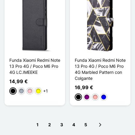
Funda Xiaomi Redmi Note
Funda Xiaomi Redmi Note
13 Pro 4G / Poco M6 Pro
13 Pro 4G / Poco M6 Pro
4G LC.IMEEKE
4G Marbled Pattern con
Colgante
14,99 €
16,99 €
+1
Negro
Gris
Rosa
Amarillo
Negro
Púrpura
Oro rosa
Azul
1
2
3
4
5
Next page