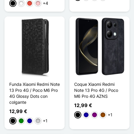
+4
Negro
Blanco
Rojo
Rosa
Funda Xiaomi Redmi Note
Coque Xiaomi Redmi
13 Pro 4G / Poco M6 Pro
Note 13 Pro 4G / Poco
4G Glossy Dots con
M6 Pro 4G AZNS
colgante
12,99 €
12,99 €
+1
Negro
Azul oscuro
Púrpura
Marrón
+1
Negro
Verde
Azul oscuro
Plata