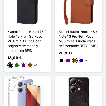
Xiaomi Redmi Note 14S /
Xiaomi Redmi Note 14S /
Note 13 Pro 4G / Poco
Note 13 Pro 4G / Poco
M6 Pro 4G Funda con
M6 Pro 4G Funda rígida
colgante de mano y
desmontable BETOPNICE
protección RFID
20,99 €
13,99 €
+1
Negro
Púrpura
Marrón
Azul
+1
Negro
Verde
Púrpura
Marrón