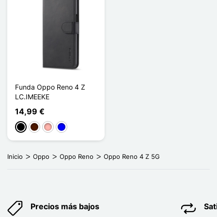
Funda Oppo Reno 4 Z
LC.IMEEKE
14,99 €
Negro
Marrón oscuro
Oro rosa
Azul
Inicio
Oppo
Oppo Reno
Oppo Reno 4 Z 5G
Precios más bajos
Sat