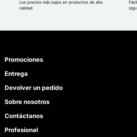
Los precios más bajos en productos de alta
Fáci
calidad.
sigu
Promociones
Entrega
Devolver un pedido
Sobre nosotros
Contáctanos
Profesional