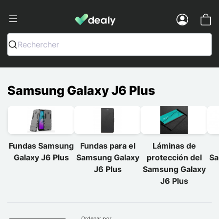
Dealy - Fundas y accesorios para smar
Menu
Rechercher
Samsung Galaxy J6 Plus
Fundas Samsung
Fundas para el
Láminas de
Galaxy J6 Plus
Samsung Galaxy
protección del
Sa
J6 Plus
Samsung Galaxy
J6 Plus
Ordenar por