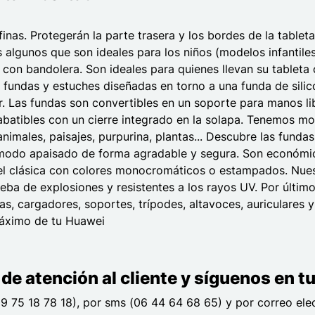
finas. Protegerán la parte trasera y los bordes de la table
s algunos que son ideales para los niños (modelos infanti
on bandolera. Son ideales para quienes llevan su tableta c
 fundas y estuches diseñadas en torno a una funda de silic
or. Las fundas son convertibles en un soporte para manos l
 abatibles con un cierre integrado en la solapa. Tenemos 
males, paisajes, purpurina, plantas... Descubre las funda
n modo apaisado de forma agradable y segura. Son económic
l clásica con colores monocromáticos o estampados. Nuestro
rueba de explosiones y resistentes a los rayos UV. Por últim
nas, cargadores, soportes, trípodes, altavoces, auriculare
máximo de tu Huawei
de atención al cliente y síguenos en tu
9 75 18 78 18), por sms (06 44 64 68 65) y por correo ele