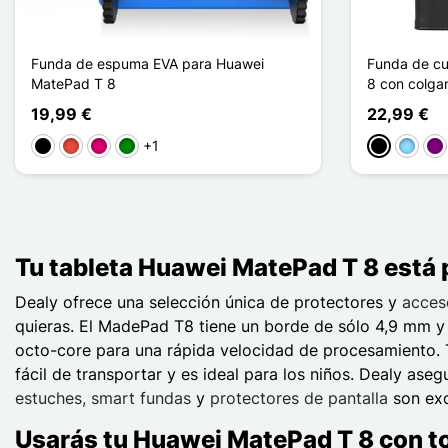
Funda de espuma EVA para Huawei
Funda de cu
MatePad T 8
8 con colga
19,99 €
22,99 €
+1
Negro
Rojo
Magenta
Verde
Negro
Azul cl
Pú
Tu tableta Huawei MatePad T 8 está
Dealy ofrece una selección única de protectores y
acces
quieras. El MadePad T8 tiene un borde de sólo 4,9 mm y
octo-core para una rápida velocidad de procesamiento. T
fácil de transportar y es ideal para los niños. Dealy as
estuches, smart fundas
y
protectores de pantalla
son exc
Usarás tu Huawei MatePad T 8 con to