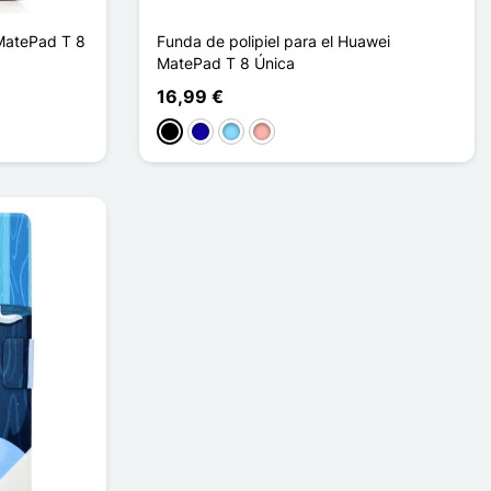
MatePad T 8
Funda de polipiel para el Huawei
MatePad T 8 Única
16,99 €
Negro
Azul oscuro
Azul claro
Oro rosa