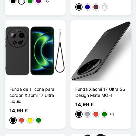
+8
Negro
Blanco
Verde
Púrpura
Negro
Azul oscuro
Rouge Vin
Vert Foncé
Funda de silicona para
Funda Xiaomi 17 Ultra 5G
cordón Xiaomi 17 Ultra
Design Mate MOFI
Liquid
14,99 €
14,99 €
+1
Negro
Gris
Rojo
Verde
Negro
Rojo
Amarillo
Verde