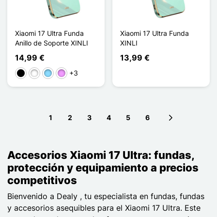
Xiaomi 17 Ultra Funda
Xiaomi 17 Ultra Funda
Anillo de Soporte XINLI
XINLI
14,99 €
13,99 €
+3
Negro
Blanco
Azul claro
Morado claro
1
2
3
4
5
6
Next page
Accesorios Xiaomi 17 Ultra: fundas,
protección y equipamiento a precios
competitivos
Bienvenido a Dealy , tu especialista en fundas, fundas
y accesorios asequibles para el Xiaomi 17 Ultra. Este