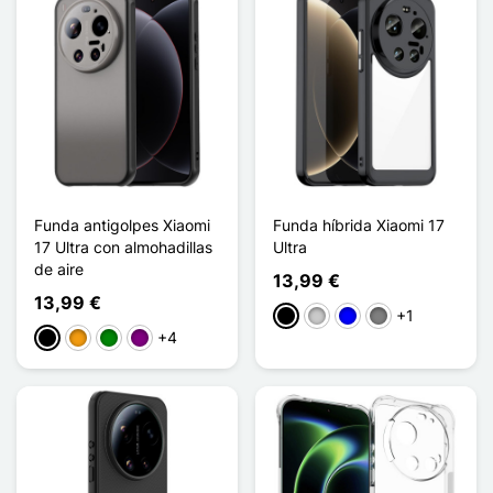
Funda antigolpes Xiaomi
Funda híbrida Xiaomi 17
17 Ultra con almohadillas
Ultra
de aire
13,99 €
13,99 €
+1
Negro
Transparente
Azul
Gris Transparent
+4
Negro
Naranja
Verde
Púrpura