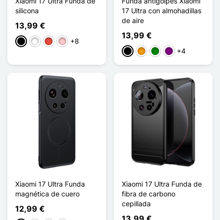
Xiaomi 17 Ultra Funda de
Funda antigolpes Xiaomi
silicona
17 Ultra con almohadillas
de aire
13,99 €
13,99 €
+8
Negro
Blanco
Rojo
Rosa
+4
Negro
Naranja
Verde
Púrpura
Xiaomi 17 Ultra Funda
Xiaomi 17 Ultra Funda de
magnética de cuero
fibra de carbono
cepillada
12,99 €
13,99 €