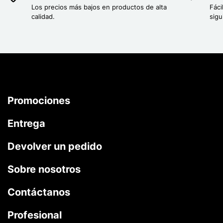
Los precios más bajos en productos de alta
Fáci
calidad.
sigu
Promociones
Entrega
Devolver un pedido
Sobre nosotros
Contáctanos
Profesional