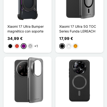
Xiaomi 17 Ultra Bumper
Xiaomi 17 Ultra 5G TOC
magnético con soporte
Series Funda LEREACH
34,99 €
17,99 €
+1
Negro
Rojo
Púrpura
Plata
Negro
Blanco
Naranja