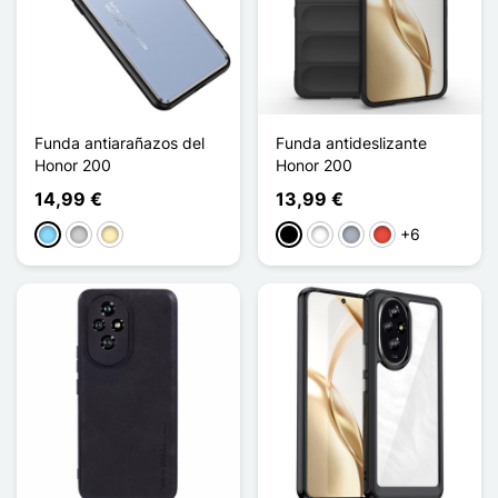
Funda antiarañazos del
Funda antideslizante
Honor 200
Honor 200
14,99 €
13,99 €
+6
Azul claro
Plata
Oro
Negro
Blanco
Gris
Rojo