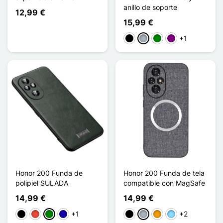
anillo de soporte
12,99 €
15,99 €
+1
Negro
Gris
Verde
Púrpura
Honor 200 Funda de
Honor 200 Funda de tela
polipiel SULADA
compatible con MagSafe
14,99 €
14,99 €
+1
+2
Negro
Rojo
Verde
Azul oscuro
Negro
Gris
Naranja
Azul claro