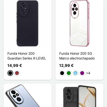
Funda Honor 200
Funda Honor 200 5G
Guardian Series X-LEVEL
Marco electrochapado
14,99 €
12,99 €
+4
Negro
Rojo oscuro
Negro
Verde
Azul claro
Púrpura