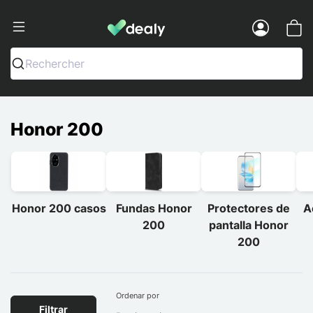
Dealy - Fundas y accesorios para smar
Menu
Rechercher
Honor 200
Honor 200 casos
Fundas Honor
Protectores de
A
200
pantalla Honor
200
Ordenar por
Filtrar