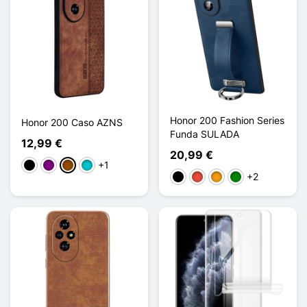
Honor 200 Fashion Series
Honor 200 Caso AZNS
Funda SULADA
12,99 €
20,99 €
+1
Negro
Púrpura
Marrón
Turquesa
+2
Negro
Rojo
Naranja
Verde