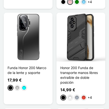
+4
Negro
Rosa
Verde
Azul claro
Funda Honor 200 Marco
Honor 200 Funda de
de la lente y soporte
transporte manos libres
extraíble de doble
17,99 €
posición
Negro
Plata
Cian
14,99 €
+4
Negro
Blanco
Gris
Rojo