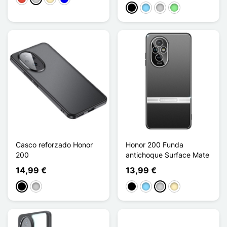
Negro
Azul claro
Plata
Verde claro
Casco reforzado Honor
Honor 200 Funda
200
antichoque Surface Mate
14,99 €
13,99 €
Negro
Transparente
Negro
Azul claro
Plata
Oro