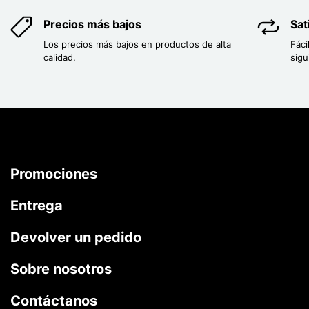
Precios más bajos
Sat
Los precios más bajos en productos de alta
Fáci
calidad.
sigu
Promociones
Entrega
Devolver un pedido
Sobre nosotros
Contáctanos