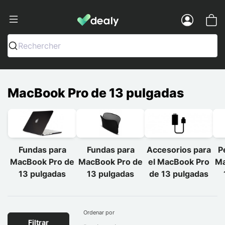
Dealy - Fundas y accesorios para smar
Menu
Rechercher
MacBook Pro de 13 pulgadas
Fundas para
Fundas para
Accesorios para
P
MacBook Pro de
MacBook Pro de
el MacBook Pro
Ma
13 pulgadas
13 pulgadas
de 13 pulgadas
Ordenar por
Filtrar