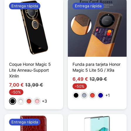
Entrega rápida
Entrega rápida
Coque Honor Magic 5
Funda para tarjeta Honor
Lite Anneau-Support
Magic 5 Lite 5G / X9a
Xinlin
6,49 €
12,99 €
7,00 €
13,99 €
-50%
-50%
+1
Negro
Gris
Rojo
Azul oscuro
+3
Negro
Blanco
Rojo
Rosa
Entrega rápida