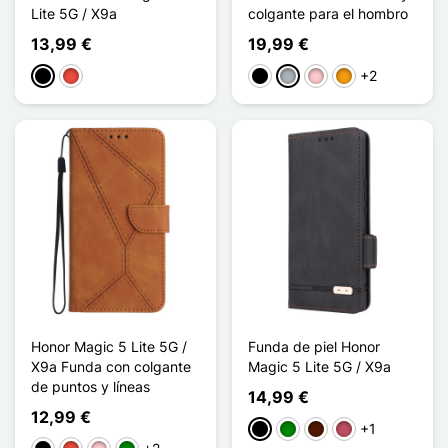
Lite 5G / X9a
colgante para el hombro
13,99 €
19,99 €
+2
Negro
Rojo
Negro
Gris
Rosa
Naranja
Honor Magic 5 Lite 5G /
Funda de piel Honor
X9a Funda con colgante
Magic 5 Lite 5G / X9a
de puntos y líneas
14,99 €
12,99 €
+1
Negro
Verde
Marrón oscuro
Rosa oscuro