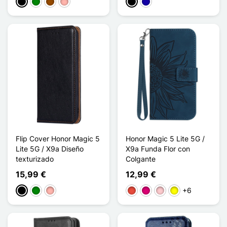
Negro
Verde
Marrón
Oro rosa
Negro
Azul oscuro
Flip Cover Honor Magic 5
Honor Magic 5 Lite 5G /
Lite 5G / X9a Diseño
X9a Funda Flor con
texturizado
Colgante
15,99 €
12,99 €
+6
Negro
Verde
Oro rosa
Rojo
Magenta
Rosa
Amarillo