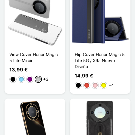
View Cover Honor Magic
Flip Cover Honor Magic 5
5 Lite Miroir
Lite 5G / X9a Nuevo
Diseño
13,99 €
14,99 €
+3
Negro
Azul claro
Púrpura
Plata
+4
Negro
Rojo
Rosa
Amarillo