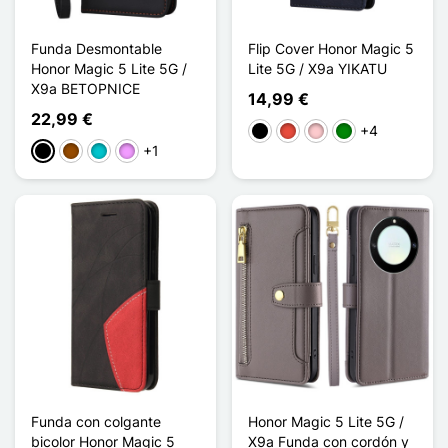
Funda Desmontable
Flip Cover Honor Magic 5
Honor Magic 5 Lite 5G /
Lite 5G / X9a YIKATU
X9a BETOPNICE
14,99 €
22,99 €
+4
Negro
Rojo
Rosa
Verde
+1
Negro
Marrón
Turquesa
Morado claro
Funda con colgante
Honor Magic 5 Lite 5G /
bicolor Honor Magic 5
X9a Funda con cordón y