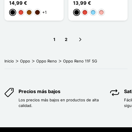
14,99 €
13,99 €
+1
Negro
Rojo
Marrón
Marrón oscuro
Negro
Rojo
Azul claro
Oro rosa
1
2
Next page
Inicio
Oppo
Oppo Reno
Oppo Reno 11F 5G
Precios más bajos
Sat
Los precios más bajos en productos de alta
Fáci
calidad.
sigu