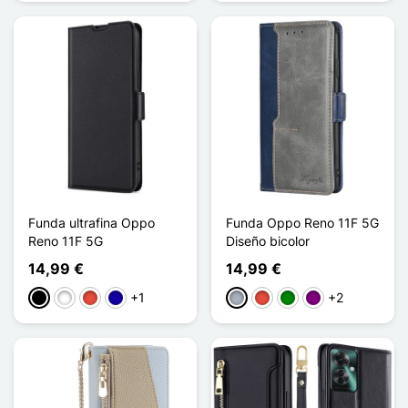
Funda ultrafina Oppo
Funda Oppo Reno 11F 5G
Reno 11F 5G
Diseño bicolor
14,99 €
14,99 €
+1
+2
Negro
Blanco
Rojo
Azul oscuro
Gris
Rojo
Verde
Púrpura