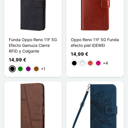
Funda Oppo Reno 11F 5G
Oppo Reno 11F 5G Funda
Efecto Gamuza Cierre
efecto piel IDEWEI
RFID y Colgante
14,99 €
14,99 €
+4
Negro
Blanco
Rojo
Magenta
+1
Negro
Verde
Púrpura
Marrón