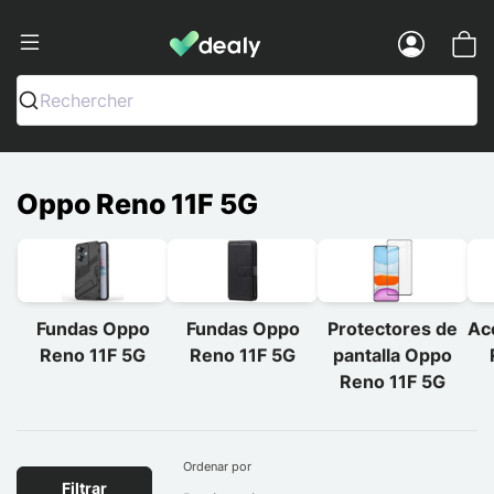
Dealy - Fundas y accesorios para smar
Menu
Rechercher
Oppo Reno 11F 5G
Fundas Oppo
Fundas Oppo
Protectores de
Ac
Reno 11F 5G
Reno 11F 5G
pantalla Oppo
Reno 11F 5G
Ordenar por
Filtrar