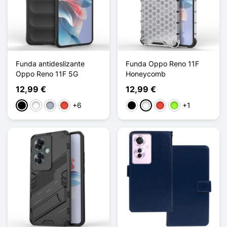
Funda antideslizante
Funda Oppo Reno 11F
Oppo Reno 11F 5G
Honeycomb
12,99 €
12,99 €
+6
+1
Negro
Blanco
Gris
Rojo
Negro
Blanco
Rojo
Verde manzana