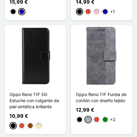
15,99 €
14,99 €
+1
Negro
Azul oscuro
Negro
Rojo
Rosa
Azul oscuro
Oppo Reno 11F 5G
Oppo Reno 11F Funda de
Estuche con colgante de
cordón con diseño tejido
piel sintética brillante
12,99 €
10,99 €
+2
Negro
Gris
Rojo
Verde
Negro
Rojo
Marrón
Oro