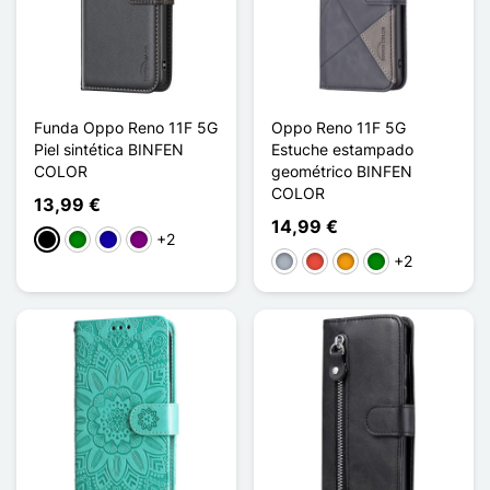
Funda Oppo Reno 11F 5G
Oppo Reno 11F 5G
Piel sintética BINFEN
Estuche estampado
COLOR
geométrico BINFEN
COLOR
13,99 €
14,99 €
+2
Negro
Verde
Azul oscuro
Púrpura
+2
Gris
Rojo
Naranja
Verde