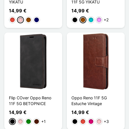
YIKATU
11F 5G YIKATU
14,99 €
14,99 €
+2
Rojo
Rosa
Marrón
Azul marino
Negro
Marrón
Turquesa
Morado claro
Flip COver Oppo Reno
Oppo Reno 11F 5G
11F 5G BETOPNICE
Estuche Vintage
14,99 €
14,99 €
+1
+3
Negro
Rosa
Verde
Marrón oscuro
Negro
Rojo
Magenta
Rosa