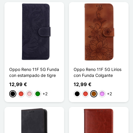
Oppo Reno 11F 5G Funda
Oppo Reno 11F 5G Lirios
con estampado de tigre
con Funda Colgante
12,99 €
12,99 €
+2
+2
Negro
Rojo
Rosa
Verde
Negro
Rojo
Marrón
Morado claro