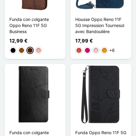
Funda con colgante
Housse Oppo Reno 11F
Oppo Reno 11F 5G
5G Impression Tournesol
Business
avec Bandoulière
12,99 €
17,99 €
+6
Negro
Marrón
Marrón oscuro
Oro rosa
Rojo
Magenta
Rosa
Naranja
Funda con colgante
Funda Oppo Reno 11F 5G