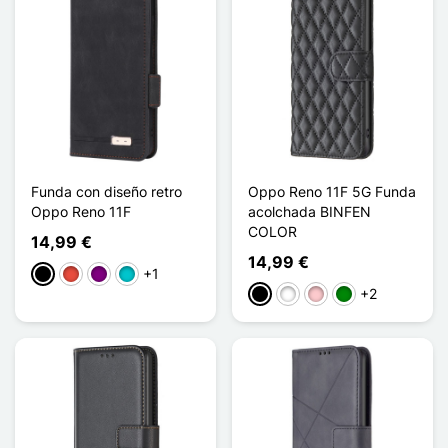
Funda con diseño retro
Oppo Reno 11F 5G Funda
Oppo Reno 11F
acolchada BINFEN
COLOR
14,99 €
14,99 €
+1
Negro
Rojo
Púrpura
Turquesa
+2
Negro
Blanco
Rosa
Verde