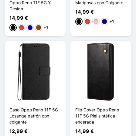
Oppo Reno 11F 5G Y
Mariposas con Colgante
Design
14,99 €
14,99 €
+1
Negro
Rojo
Rosa
Azul oscuro
+1
Negro
Rojo
Azul oscuro
Marrón
Caso Oppo Reno 11F 5G
Flip Cover Oppo Reno
Losange patrón con
11F 5G Piel sintética
colgante
encerada
12,99 €
14,99 €