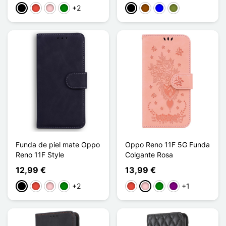
+2
Negro
Rojo
Rosa
Verde
Negro
Marrón
Azul
Caqui
Funda de piel mate Oppo
Oppo Reno 11F 5G Funda
Reno 11F Style
Colgante Rosa
12,99 €
13,99 €
+2
+1
Negro
Rojo
Rosa
Verde
Rojo
Rosa
Verde
Púrpura