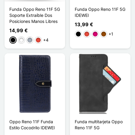
Funda Oppo Reno 11F 5G
Funda Oppo Reno 11F 5G
Soporte Extraíble Dos
IDEWEI
Posiciones Manos Libres
13,99 €
14,99 €
+1
Negro
Rojo
Magenta
Marrón
+4
Negro
Blanco
Gris
Rojo
Oppo Reno 11F Funda
Funda multitarjeta Oppo
Estilo Cocodrilo IDEWEI
Reno 11F 5G