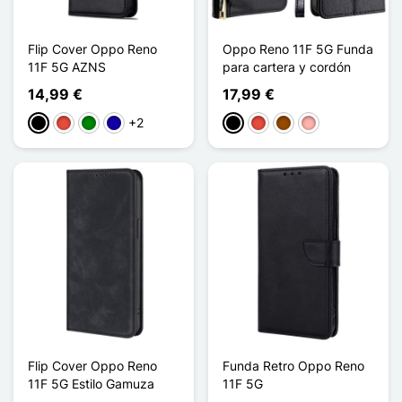
Flip Cover Oppo Reno
Oppo Reno 11F 5G Funda
11F 5G AZNS
para cartera y cordón
14,99 €
17,99 €
+2
Negro
Rojo
Verde
Azul oscuro
Negro
Rojo
Marrón
Oro rosa
Flip Cover Oppo Reno
Funda Retro Oppo Reno
11F 5G Estilo Gamuza
11F 5G