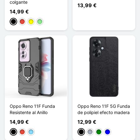
colgante
13,99 €
14,99 €
Negro
Rojo
Amarillo
Verde claro
Oppo Reno 11F Funda
Oppo Reno 11F 5G Funda
Resistente al Anillo
de polipiel efecto madera
14,99 €
12,99 €
Negro
Rojo
Azul claro
Negro
Gris
Verde
Azul