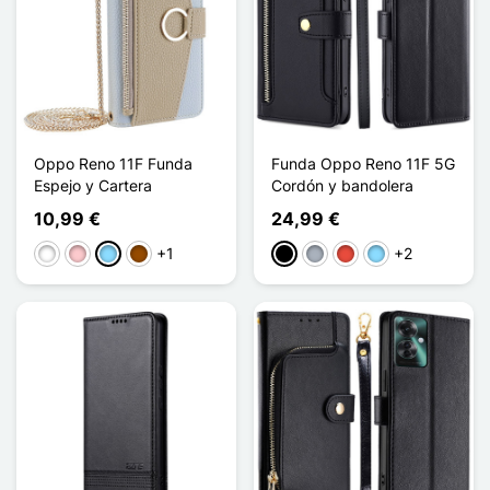
Oppo Reno 11F Funda
Funda Oppo Reno 11F 5G
Espejo y Cartera
Cordón y bandolera
10,99 €
24,99 €
+1
+2
Blanco
Rosa
Azul claro
Marrón
Negro
Gris
Rojo
Azul claro