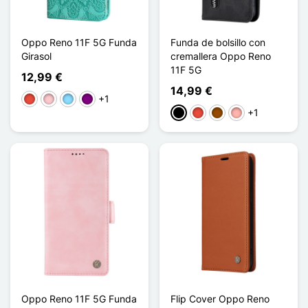
Oppo Reno 11F 5G Funda
Funda de bolsillo con
Girasol
cremallera Oppo Reno
11F 5G
12,99 €
14,99 €
+1
Rojo
Rosa
Azul claro
Púrpura
+1
Negro
Rojo
Marrón
Oro rosa
Oppo Reno 11F 5G Funda
Flip Cover Oppo Reno