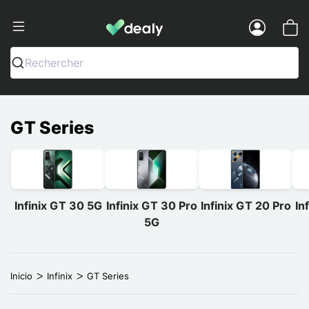
Dealy - Fundas y accesorios para smar
Menu
Rechercher
GT Series
Infinix GT 30 5G
Infinix GT 30 Pro
Infinix GT 20 Pro
In
5G
Inicio
Infinix
GT Series