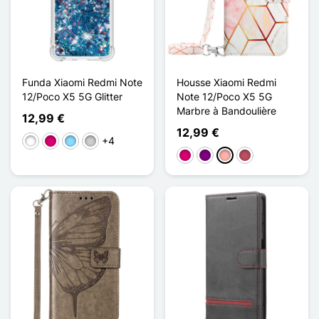
Funda Xiaomi Redmi Note
Housse Xiaomi Redmi
12/Poco X5 5G Glitter
Note 12/Poco X5 5G
Marbre à Bandoulière
12,99 €
12,99 €
+4
Blanco
Magenta
Azul claro
Plata
Magenta
Púrpura
Oro rosa
Rosa oscuro