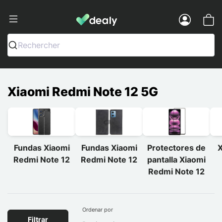
Dealy - Fundas y accesorios para smar
Menu
Rechercher
Xiaomi Redmi Note 12 5G
Fundas Xiaomi
Fundas Xiaomi
Protectores de
X
Redmi Note 12
Redmi Note 12
pantalla Xiaomi
Redmi Note 12
Ordenar por
Filtrar