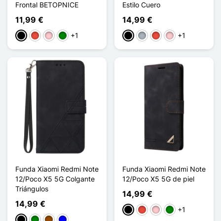
Frontal BETOPNICE
Estilo Cuero
11,99 €
14,99 €
+1
+1
Negro
Rojo
Rosa
Verde
Negro
Gris
Rojo
Rosa
Funda Xiaomi Redmi Note
Funda Xiaomi Redmi Note
12/Poco X5 5G Colgante
12/Poco X5 5G de piel
Triángulos
14,99 €
14,99 €
+1
Negro
Rojo
Rosa
Verde
Negro
Verde
Marrón
Azul