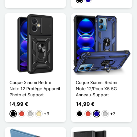
Negro
Azul oscuro
Coque Xiaomi Redmi
Coque Xiaomi Redmi
Note 12 Protège Appareil
Note 12/Poco X5 5G
Photo et Support
Anneau-Support
14,99 €
14,99 €
+3
+3
Negro
Rojo
Plata
Oro
Negro
Rojo
Azul oscuro
Plata