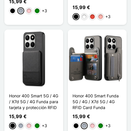
15,99 €
15,99 €
+3
Negro
Gris
Rosa
Verde
+3
Negro
Blanco
Rojo
Oro rosa
Honor 400 Smart 5G / 4G
Honor 400 Smart Funda
/ X7d 5G / 4G Funda para
5G / 4G / X7d 5G / 4G
tarjeta y protección RFID
RFID Card Funda
15,99 €
15,99 €
+3
+3
Negro
Gris
Rosa
Verde
Negro
Gris
Rosa
Verde