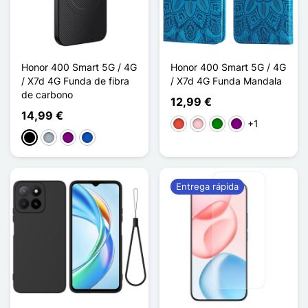
Honor 400 Smart 5G / 4G
Honor 400 Smart 5G / 4G
/ X7d 4G Funda de fibra
/ X7d 4G Funda Mandala
de carbono
12,99 €
14,99 €
+1
Rojo
Rosa
Verde
Púrpura
Negro
Gris
Púrpura
Saphir
Entrega rápida