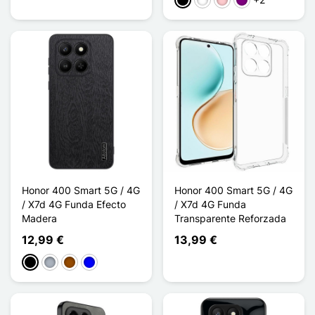
Negro
Blanco
Rosa
Púrpura
Honor 400 Smart 5G / 4G
Honor 400 Smart 5G / 4G
/ X7d 4G Funda Efecto
/ X7d 4G Funda
Madera
Transparente Reforzada
12,99 €
13,99 €
Negro
Gris
Marrón
Azul