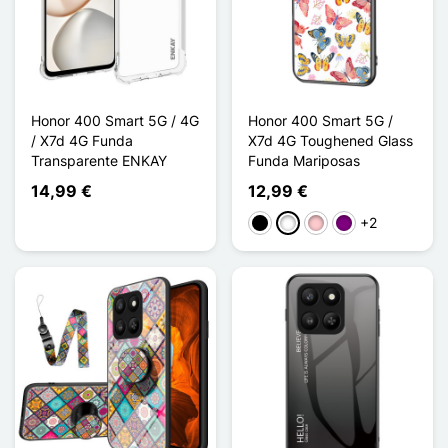
Honor 400 Smart 5G / 4G
Honor 400 Smart 5G /
/ X7d 4G Funda
X7d 4G Toughened Glass
Transparente ENKAY
Funda Mariposas
14,99 €
12,99 €
+2
Negro
Blanco
Rosa
Púrpura