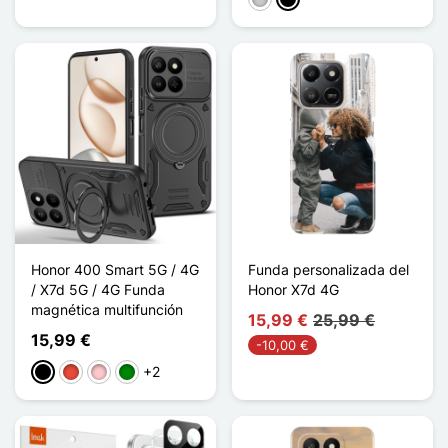
Transparente
Noir Mat
Honor 400 Smart 5G / 4G
Funda personalizada del
/ X7d 5G / 4G Funda
Honor X7d 4G
magnética multifunción
15,99 €
25,99 €
15,99 €
-10,00 €
+2
Negro
Rojo
Rosa
Verde