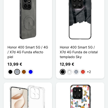
Honor 400 Smart 5G / 4G
Honor 400 Smart 5G /
/ X7d 4G Funda efecto
X7d 4G Funda de cristal
piel
templado Sky
13,99 €
12,99 €
+2
Negro
Gris
Marrón
Azul
Negro
Blanco
Gris
Rojo