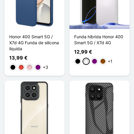
Honor 400 Smart 5G /
Funda híbrida Honor 400
X7d 4G Funda de silicona
Smart 5G / X7d 4G
líquida
12,99 €
13,99 €
+1
Negro
Blanco
Púrpura
Marrón
+3
Negro
Rojo
Rosa
Púrpura