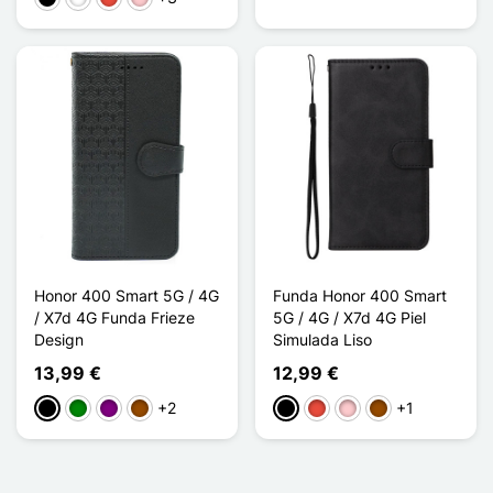
Honor 400 Smart 5G / 4G
Funda Honor 400 Smart
/ X7d 4G Funda Frieze
5G / 4G / X7d 4G Piel
Design
Simulada Liso
13,99 €
12,99 €
+2
+1
Negro
Verde
Púrpura
Marrón
Negro
Rojo
Rosa
Marrón