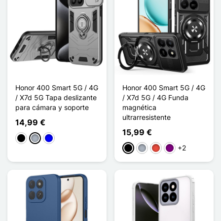
Honor 400 Smart 5G / 4G
Honor 400 Smart 5G / 4G
/ X7d 5G Tapa deslizante
/ X7d 5G / 4G Funda
para cámara y soporte
magnética
ultrarresistente
14,99 €
15,99 €
Negro
Gris
Azul
+2
Negro
Gris
Rojo
Púrpura