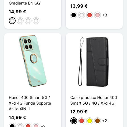
Gradiente ENKAY
13,99 €
14,99 €
+3
Negro
Blanco
Rojo
Rosa
Violet / Bleu
Bleu / Rose
Rose / Doré
Violet / Doré
Honor 400 Smart 5G /
Caso práctico Honor 400
X7d 4G Funda Soporte
Smart 5G / 4G / X7d 4G
Anillo XINLI
12,99 €
14,99 €
+2
Negro
Rojo
Amarillo
Marrón
+3
Negro
Blanco
Rojo
Rosa