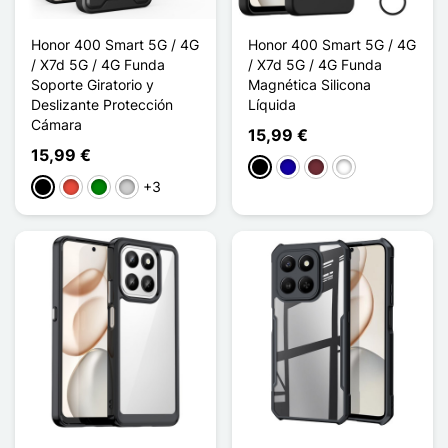
Honor 400 Smart 5G / 4G
Honor 400 Smart 5G / 4G
/ X7d 5G / 4G Funda
/ X7d 5G / 4G Funda
Soporte Giratorio y
Magnética Silicona
Deslizante Protección
Líquida
Cámara
15,99 €
15,99 €
Negro
Azul oscuro
Rouge Vin
Vert Foncé
+3
Negro
Rojo
Verde
Plata