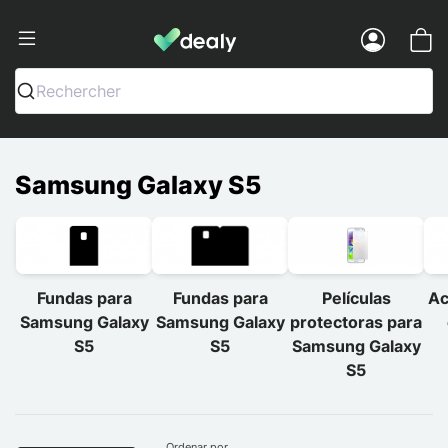
Dealy - Fundas y accesorios para smar
Menu
Rechercher
Samsung Galaxy S5
Fundas para
Fundas para
Películas
Ac
Samsung Galaxy
Samsung Galaxy
protectoras para
S5
S5
Samsung Galaxy
S5
Ordenar por