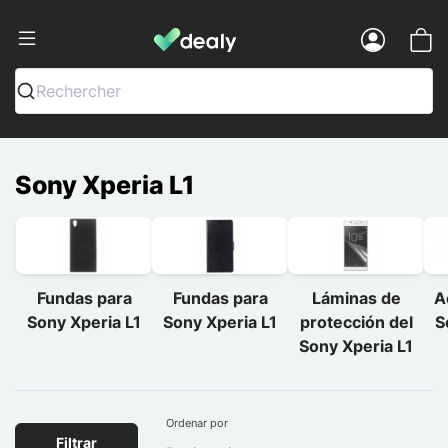
Dealy - Fundas y accesorios para smar
Menu
Rechercher
Sony Xperia L1
Fundas para
Fundas para
Láminas de
A
Sony Xperia L1
Sony Xperia L1
protección del
S
Sony Xperia L1
Ordenar por
Filtrar