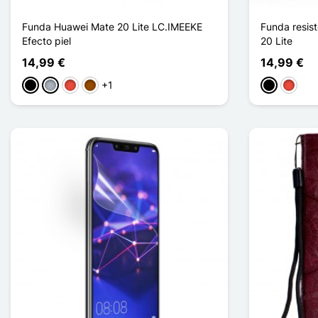
Funda Huawei Mate 20 Lite LC.IMEEKE
Funda resist
Efecto piel
20 Lite
14,99 €
14,99 €
+1
Negro
Gris
Rojo
Marrón
Negro
Rojo