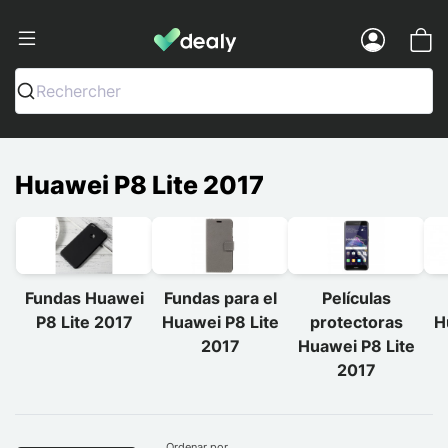
Dealy - Fundas y accesorios para smar
Menu
Rechercher
Huawei P8 Lite 2017
Fundas Huawei
Fundas para el
Películas
P8 Lite 2017
Huawei P8 Lite
protectoras
H
2017
Huawei P8 Lite
2017
Ordenar por