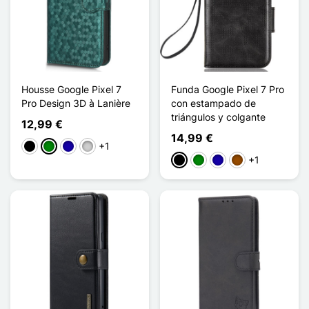
Housse Google Pixel 7
Funda Google Pixel 7 Pro
Pro Design 3D à Lanière
con estampado de
triángulos y colgante
12,99 €
14,99 €
+1
Negro
Verde
Azul oscuro
Plata
+1
Negro
Verde
Azul oscuro
Marrón