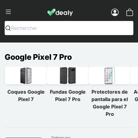
Dealy - Fundas y accesorios para smar
Menu
Rechercher
Google Pixel 7 Pro
Coques Google
Fundas Google
Protectores de
A
Pixel 7
Pixel 7 Pro
pantalla para el
G
Google Pixel 7
Pro
Ordenar por