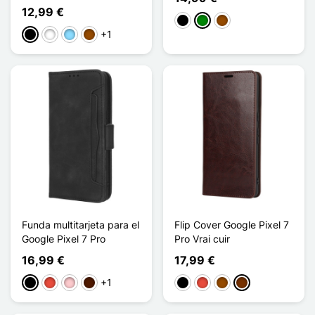
12,99 €
Negro
Verde
Marrón
+1
Negro
Blanco
Azul claro
Marrón
Funda multitarjeta para el
Flip Cover Google Pixel 7
Google Pixel 7 Pro
Pro Vrai cuir
16,99 €
17,99 €
+1
Negro
Rojo
Rosa
Marrón oscuro
Negro
Rojo
Marrón
Café