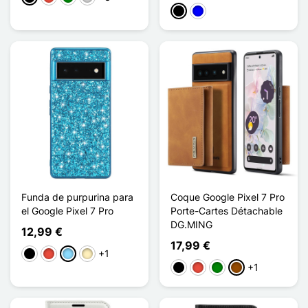
Negro
Azul
Funda de purpurina para
Coque Google Pixel 7 Pro
el Google Pixel 7 Pro
Porte-Cartes Détachable
DG.MING
12,99 €
17,99 €
+1
Negro
Rojo
Azul claro
Oro
+1
Negro
Rojo
Verde
Marrón