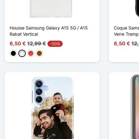
Housse Samsung Galaxy A15 5G / A15
Coque Sams
Rabat Vertical
Verre Trempé
6,50 €
12,99 €
6,50 €
12
-50%
Negro
Blanco
Rojo
Marrón