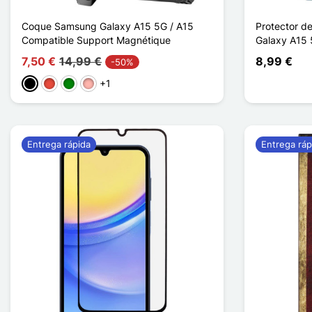
Coque Samsung Galaxy A15 5G / A15
Protector d
Compatible Support Magnétique
Galaxy A15
7,50 €
14,99 €
8,99 €
-50%
+1
Negro
Rojo
Verde
Oro rosa
Entrega rápida
Entrega ráp