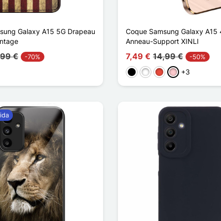
sung Galaxy A15 5G Drapeau
Coque Samsung Galaxy A15 
intage
Anneau-Support XINLI
,99 €
7,49 €
14,99 €
-70%
-50%
+3
Negro
Blanco
Rojo
Rosa
ida