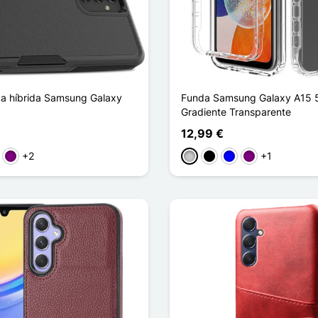
ca híbrida Samsung Galaxy
Funda Samsung Galaxy A15 
Gradiente Transparente
12,99 €
+2
+1
l oscuro
Púrpura
Transparente
Noir Gradient
Bleu Gradient
Dégradé Violet