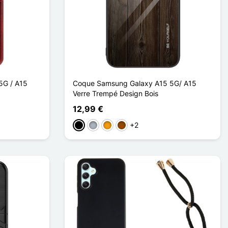
5G / A15
Coque Samsung Galaxy A15 5G/ A15
Verre Trempé Design Bois
12,99 €
+2
Negro
Gris
Naranja
Marrón