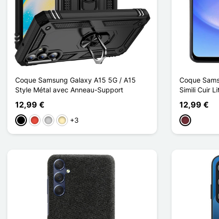
Coque Samsung Galaxy A15 5G / A15
Coque Sams
Style Métal avec Anneau-Support
Simili Cuir Li
12,99 €
12,99 €
+3
Negro
Rojo
Plata
Oro
Rouge Vin