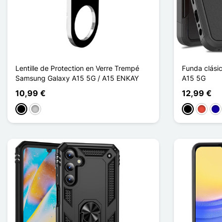
Lentille de Protection en Verre Trempé
Funda clási
Samsung Galaxy A15 5G / A15 ENKAY
A15 5G
10,99 €
12,99 €
Negro
Transparente
Negro
Rojo
Azu