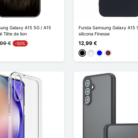
ung Galaxy A15 5G / A15
Funda Samsung Galaxy A15 5
 Tête de lion
silicona Finesse
,99 €
12,99 €
-50%
Negro
Blanco
Azul
Rouge Vin