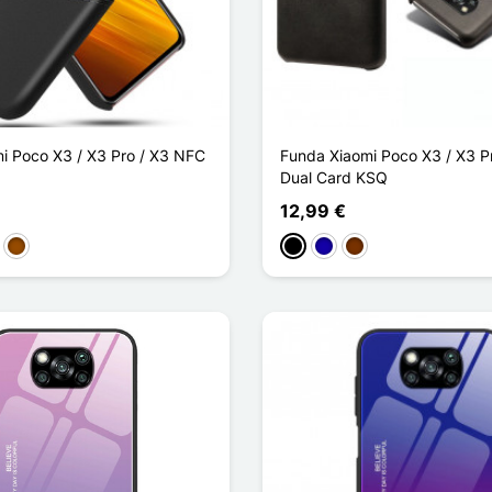
i Poco X3 / X3 Pro / X3 NFC
Funda Xiaomi Poco X3 / X3 P
Dual Card KSQ
12,99 €
l oscuro
Marrón
Negro
Azul oscuro
Café