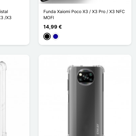
stal
Funda Xaiomi Poco X3 / X3 Pro / X3 NFC
X3 /X3
MOFI
14,99 €
Negro
Azul oscuro