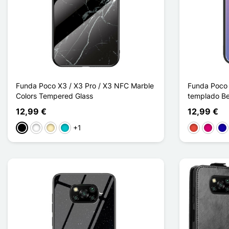
Funda Poco X3 / X3 Pro / X3 NFC Marble
Funda Poco 
Colors Tempered Glass
templado Be
12,99 €
12,99 €
+1
Negro
Blanco
Oro
Turquesa
Rojo
Magent
Azu