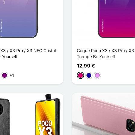
X3 / X3 Pro / X3 NFC Cristal
Coque Poco X3 / X3 Pro / X3
 Yourself
Trempé Be Yourself
12,99 €
+1
a
l oscuro
Púrpura
Magenta
Azul oscuro
Morado claro