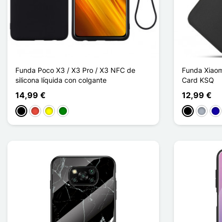
Funda Poco X3 / X3 Pro / X3 NFC de
Funda Xiaom
silicona líquida con colgante
Card KSQ
14,99 €
12,99 €
Negro
Rojo
Amarillo
Verde
Negro
Gris
Azu