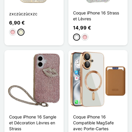
Coque iPhone 16 Strass
zxczùczùcxzc
et Lèvres
6,90 €
14,99 €
Rosa
Beige
Blanco
Rosa
Coque iPhone 16 Sangle
Coque iPhone 16
et Décoration Lèvres en
Compatible MagSafe
Strass
avec Porte-Cartes