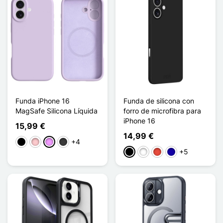
Funda iPhone 16
Funda de silicona con
MagSafe Silicona Líquida
forro de microfibra para
iPhone 16
15,99 €
14,99 €
+4
Negro
Rosa
Morado claro
Gris oscuro
+5
Negro
Blanco
Rojo
Azul oscuro