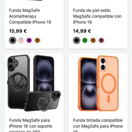
Funda MagSafe
Funda de piel estilo
Aromatherapy
MagSafe compatible con
Compatible iPhone 16
iPhone 16
15,99 €
14,99 €
Negro
Rosa
Púrpura
Marrón
Negro
Verde
Marrón
Rouge Vin
Funda MagSafe para
Funda tintada compatible
iPhone 16 con soporte
con MagSafe para iPhone
giratorio de 360
16