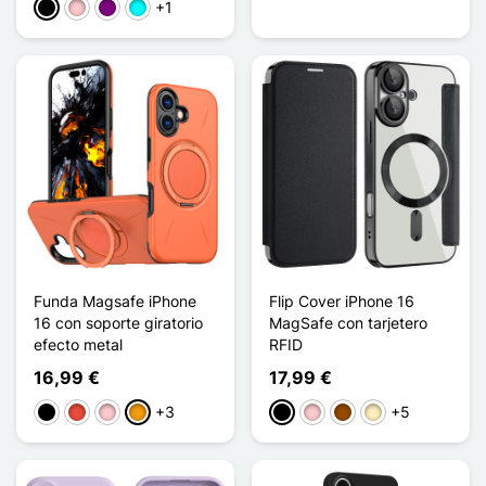
+1
Negro
Rosa
Púrpura
Cian
Funda Magsafe iPhone
Flip Cover iPhone 16
16 con soporte giratorio
MagSafe con tarjetero
efecto metal
RFID
16,99 €
17,99 €
+3
+5
Negro
Rojo
Rosa
Naranja
Negro
Rosa
Marrón
Oro