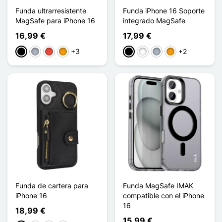
Funda ultrarresistente
Funda iPhone 16 Soporte
MagSafe para iPhone 16
integrado MagSafe
16,99 €
17,99 €
+3
+2
Negro
Gris
Rojo
Naranja
Negro
Blanco
Gris
Naranja
Funda de cartera para
Funda MagSafe IMAK
iPhone 16
compatible con el iPhone
16
18,99 €
15,99 €