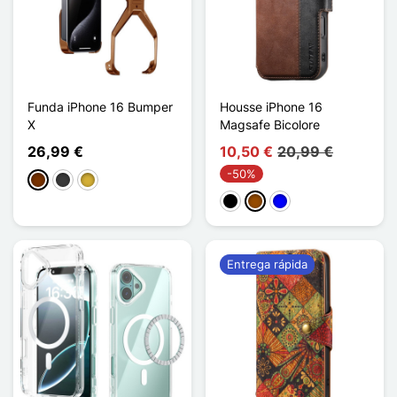
Funda iPhone 16 Bumper
Housse iPhone 16
X
Magsafe Bicolore
26,99 €
10,50 €
20,99 €
-50%
Café
Gris oscuro
Or Titanium
Negro
Marrón
Azul
Entrega rápida