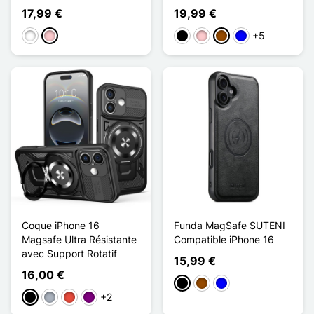
17,99 €
19,99 €
+5
Blanco
Rosa
Negro
Rosa
Marrón
Azul
Coque iPhone 16
Funda MagSafe SUTENI
Magsafe Ultra Résistante
Compatible iPhone 16
avec Support Rotatif
15,99 €
16,00 €
Negro
Marrón
Azul
+2
Negro
Gris
Rojo
Púrpura