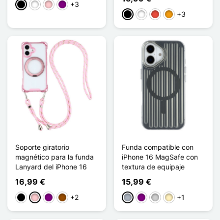
+3
Negro
Blanco
Rosa
Púrpura
+3
Negro
Blanco
Rojo
Naranja
Soporte giratorio
Funda compatible con
magnético para la funda
iPhone 16 MagSafe con
Lanyard del iPhone 16
textura de equipaje
16,99 €
15,99 €
+2
+1
Negro
Rosa
Púrpura
Marrón
Gris
Púrpura
Plata
Oro