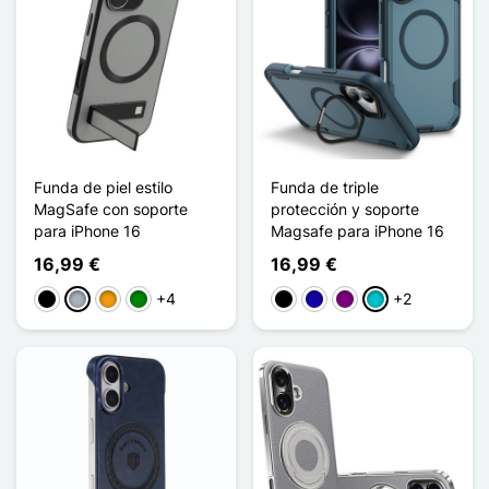
Funda de piel estilo
Funda de triple
MagSafe con soporte
protección y soporte
para iPhone 16
Magsafe para iPhone 16
16,99 €
16,99 €
+4
+2
Negro
Gris
Naranja
Verde
Negro
Azul oscuro
Púrpura
Turquesa