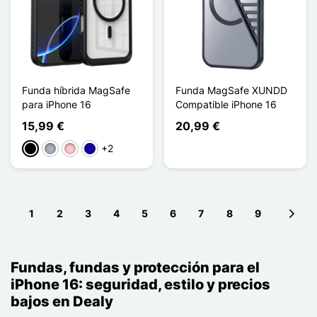
Funda híbrida MagSafe
Funda MagSafe XUNDD
para iPhone 16
Compatible iPhone 16
15,99 €
20,99 €
+2
Negro
Gris
Rosa
Azul oscuro
1
2
3
4
5
6
7
8
9
Next 
Fundas, fundas y protección para el
iPhone 16: seguridad, estilo y precios
bajos en Dealy