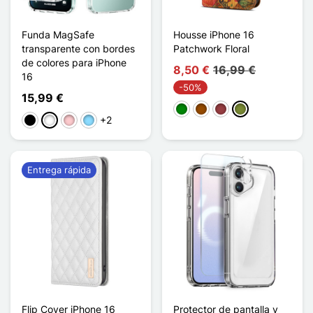
Funda MagSafe
Housse iPhone 16
transparente con bordes
Patchwork Floral
de colores para iPhone
8,50 €
16,99 €
16
-50%
15,99 €
Verde
Marrón
Rojo oscuro
Caqui
+2
Negro
Blanco
Rosa
Azul claro
Entrega rápida
Flip Cover iPhone 16
Protector de pantalla y