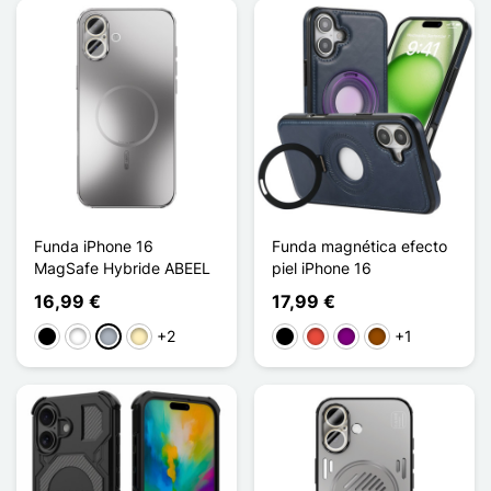
Funda iPhone 16
Funda magnética efecto
MagSafe Hybride ABEEL
piel iPhone 16
16,99 €
17,99 €
+2
+1
Negro
Blanco
Gris
Oro
Negro
Rojo
Púrpura
Marrón