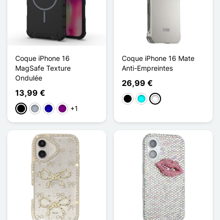
Coque iPhone 16
Coque iPhone 16 Mate
MagSafe Texture
Anti-Empreintes
Ondulée
26,99 €
13,99 €
Negro
Cian
Titane
+1
Negro
Gris
Azul oscuro
Púrpura