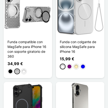
Funda compatible con
Funda con colgante de
MagSafe para iPhone 16
silicona MagSafe para
con soporte giratorio de
iPhone 16
360
15,99 €
34,99 €
Blanco
Púrpura
Oro
Azul
Negro
Plata
Titane