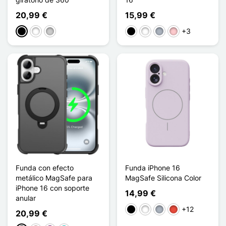
20,99 €
15,99 €
+3
Negro
Blanco
Transparente
Negro
Blanco
Gris
Rosa
Funda con efecto
Funda iPhone 16
metálico MagSafe para
MagSafe Silicona Color
iPhone 16 con soporte
14,99 €
anular
+12
Negro
Blanco
Gris
Rojo
20,99 €