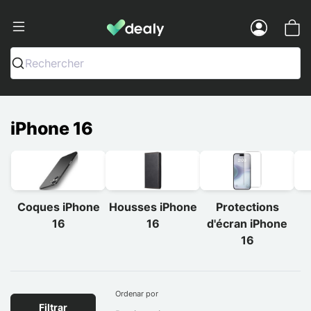
Dealy - Fundas y accesorios para smar
Menu
Rechercher
iPhone 16
Coques iPhone
Housses iPhone
Protections
16
16
d'écran iPhone
16
Ordenar por
Filtrar