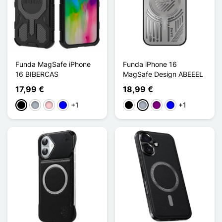
Funda MagSafe iPhone
Funda iPhone 16
16 BIBERCAS
MagSafe Design ABEEEL
17,99 €
18,99 €
+1
+1
Negro
Gris
Rosa
Azul
Negro
Gris
Púrpura
Azul