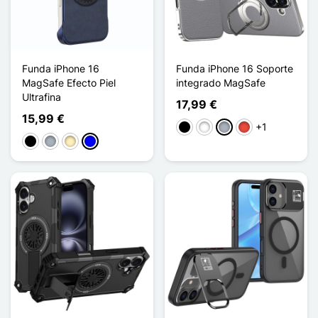
Funda iPhone 16
Funda iPhone 16 Soporte
MagSafe Efecto Piel
integrado MagSafe
Ultrafina
17,99 €
15,99 €
+1
Negro
Blanco
Gris
Rojo
Negro
Gris
Oro
Azul