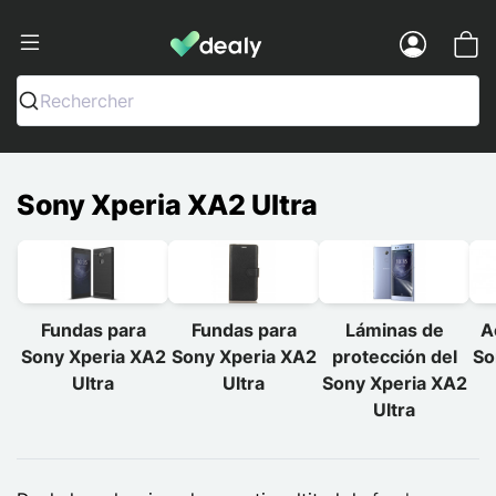
Dealy - Fundas y accesorios para smar
Menu
Rechercher
Sony Xperia XA2 Ultra
Fundas para
Fundas para
Láminas de
A
Sony Xperia XA2
Sony Xperia XA2
protección del
So
Ultra
Ultra
Sony Xperia XA2
Ultra