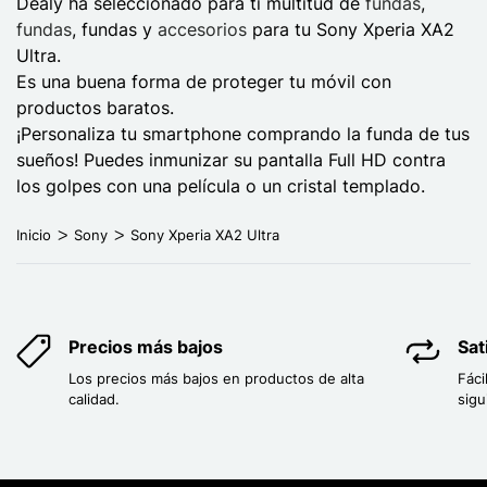
Dealy ha seleccionado para ti multitud de
fundas
,
fundas
, fundas y
accesorios
para tu Sony Xperia XA2
Ultra.
Es una buena forma de proteger tu móvil con
productos baratos.
¡Personaliza tu smartphone comprando la funda de tus
sueños! Puedes inmunizar su pantalla Full HD contra
los golpes con una película o un cristal templado.
Inicio
Sony
Sony Xperia XA2 Ultra
Precios más bajos
Sat
Los precios más bajos en productos de alta
Fáci
calidad.
sigu