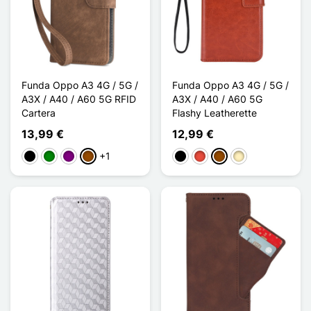
Funda Oppo A3 4G / 5G /
Funda Oppo A3 4G / 5G /
A3X / A40 / A60 5G RFID
A3X / A40 / A60 5G
Cartera
Flashy Leatherette
13,99 €
12,99 €
+1
Negro
Verde
Púrpura
Marrón
Negro
Rojo
Marrón
Oro