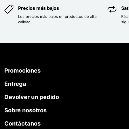
Precios más bajos
Sat
Los precios más bajos en productos de alta
Fáci
calidad.
sigu
Promociones
Entrega
Devolver un pedido
Sobre nosotros
Contáctanos