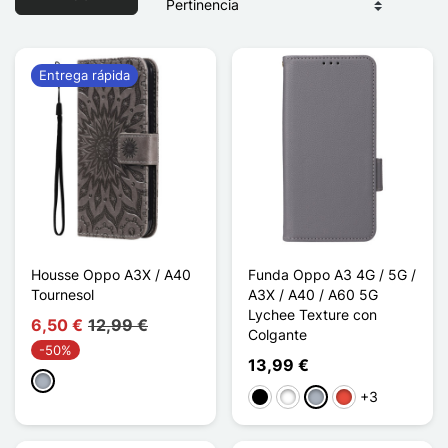
Entrega rápida
Housse Oppo A3X / A40
Funda Oppo A3 4G / 5G /
Tournesol
A3X / A40 / A60 5G
Lychee Texture con
6,50 €
12,99 €
Colgante
-50%
13,99 €
Gris
+3
Negro
Blanco
Gris
Rojo