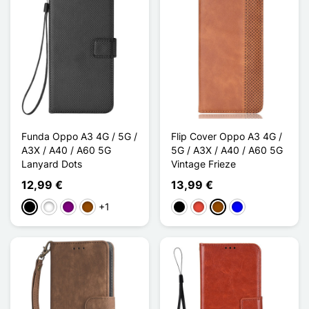
Funda Oppo A3 4G / 5G /
Flip Cover Oppo A3 4G /
A3X / A40 / A60 5G
5G / A3X / A40 / A60 5G
Lanyard Dots
Vintage Frieze
12,99 €
13,99 €
+1
Negro
Blanco
Púrpura
Marrón
Negro
Rojo
Marrón
Azul