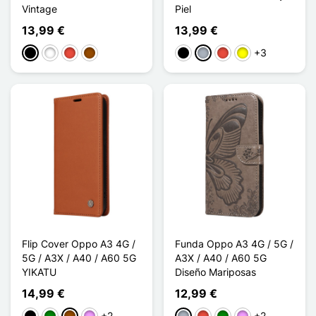
Vintage
Piel
13,99 €
13,99 €
+3
Negro
Blanco
Rojo
Marrón
Negro
Gris
Rojo
Amarillo
Flip Cover Oppo A3 4G /
Funda Oppo A3 4G / 5G /
5G / A3X / A40 / A60 5G
A3X / A40 / A60 5G
YIKATU
Diseño Mariposas
14,99 €
12,99 €
+2
+2