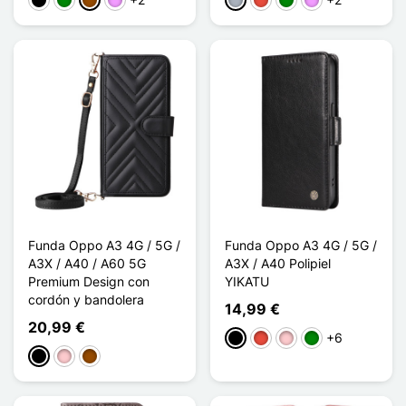
Negro
Verde
Marrón
Morado claro
Gris
Rojo
Verde
Morado claro
Funda Oppo A3 4G / 5G /
Funda Oppo A3 4G / 5G /
A3X / A40 / A60 5G
A3X / A40 Polipiel
Premium Design con
YIKATU
cordón y bandolera
14,99 €
20,99 €
+6
Negro
Rojo
Rosa
Verde
Negro
Rosa
Marrón