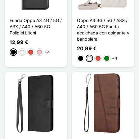
Funda Oppo A3 4G / 5G /
Oppo A3 4G / 5G / A3X /
A3X / A40 / A60 5G
A40 / A60 5G Funda
Polipiel Litchi
acolchada con colgante y
bandolera
12,99 €
20,99 €
+4
Negro
Blanco
Rojo
Rosa
+4
Negro
Blanco
Rojo
Verde