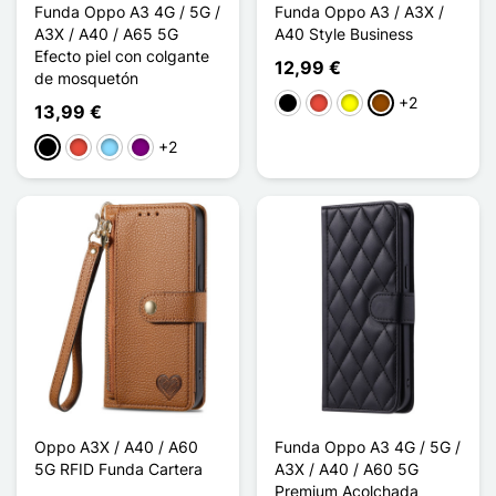
Funda Oppo A3 4G / 5G /
Funda Oppo A3 / A3X /
A3X / A40 / A65 5G
A40 Style Business
Efecto piel con colgante
12,99 €
de mosquetón
+2
Negro
Rojo
Amarillo
Marrón
13,99 €
+2
Negro
Rojo
Azul claro
Púrpura
Oppo A3X / A40 / A60
Funda Oppo A3 4G / 5G /
5G RFID Funda Cartera
A3X / A40 / A60 5G
Premium Acolchada