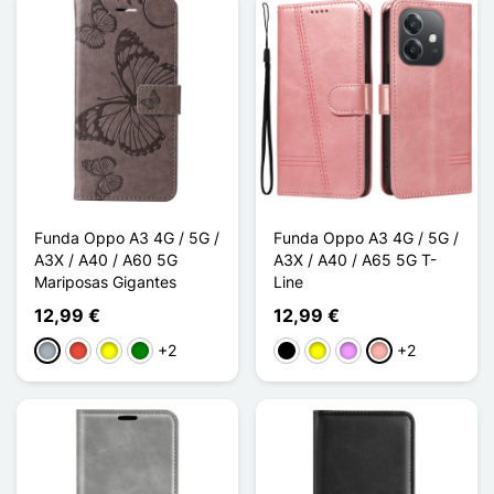
Funda Oppo A3 4G / 5G /
Funda Oppo A3 4G / 5G /
A3X / A40 / A60 5G
A3X / A40 / A65 5G T-
Mariposas Gigantes
Line
12,99 €
12,99 €
+2
+2
Gris
Rojo
Amarillo
Verde
Negro
Amarillo
Morado claro
Oro rosa