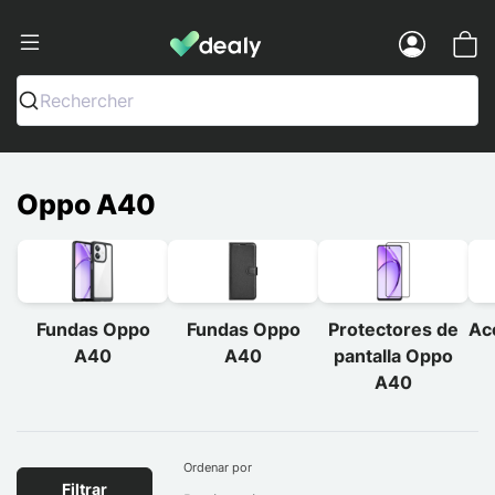
Dealy - Fundas y accesorios para smar
Menu
Rechercher
Oppo A40
Fundas Oppo
Fundas Oppo
Protectores de
Ac
A40
A40
pantalla Oppo
A40
Ordenar por
Filtrar