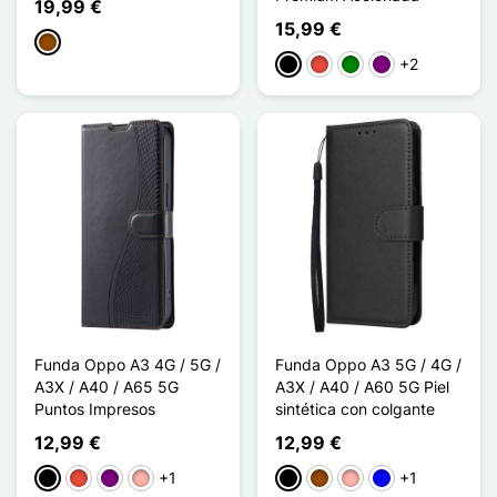
19,99 €
15,99 €
Marrón
+2
Negro
Rojo
Verde
Púrpura
Funda Oppo A3 4G / 5G /
Funda Oppo A3 5G / 4G /
A3X / A40 / A65 5G
A3X / A40 / A60 5G Piel
Puntos Impresos
sintética con colgante
12,99 €
12,99 €
+1
+1
Negro
Rojo
Púrpura
Oro rosa
Negro
Marrón
Oro rosa
Azul