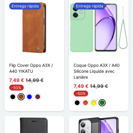
Entrega rápida
Entrega rápida
Flip Cover Oppo A3X /
Coque Oppo A3X / A40
A40 YIKATU
Silicone Liquide avec
Lanière
7,49 €
14,99 €
7,49 €
14,99 €
-50%
-50%
Negro
Marrón
Azul
Rouge Vin
Negro
Rojo
Amarillo
Verde