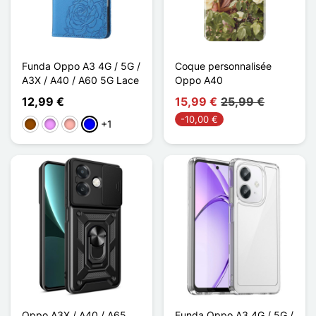
Funda Oppo A3 4G / 5G /
Coque personnalisée
A3X / A40 / A60 5G Lace
Oppo A40
12,99 €
15,99 €
25,99 €
-10,00 €
+1
Marrón
Morado claro
Oro rosa
Azul
Oppo A3X / A40 / A65
Funda Oppo A3 4G / 5G /