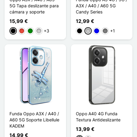
5G Tapa deslizante para
A3X / A40 / A60 5G
cámara y soporte
Candy Series
15,99 €
12,99 €
+3
+1
Negro
Rojo
Verde
Plata
Negro
Transparente
Azul
Gris Transparent
Funda Oppo A3X / A40 /
Oppo A40 4G Funda
A60 5G Soporte Libellule
Textura Antideslizante
KADEM
13,99 €
14,99 €