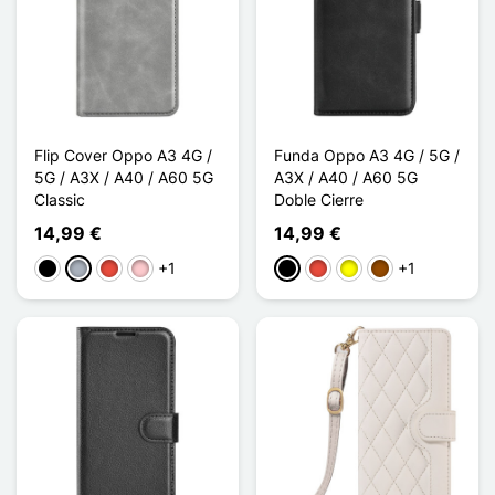
Flip Cover Oppo A3 4G /
Funda Oppo A3 4G / 5G /
5G / A3X / A40 / A60 5G
A3X / A40 / A60 5G
Classic
Doble Cierre
14,99 €
14,99 €
+1
+1
Negro
Gris
Rojo
Rosa
Negro
Rojo
Amarillo
Marrón