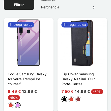
Filtrar
Entrega rápida
Entrega rápida
Coque Samsung Galaxy
Flip Cover Samsung
A9 Verre Trempé Be
Galaxy A9 Simili Cuir
Yourself
Porte-Cartes
6,49 €
12,99 €
7,50 €
14,99 €
-50%
-50%
Negro
Rojo
Rojo oscuro
Rojo
Morado claro