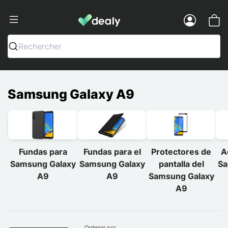
Dealy - Fundas y accesorios para smar
Menu
Rechercher
Samsung Galaxy A9
Fundas para
Fundas para el
Protectores de
A
Samsung Galaxy
Samsung Galaxy
pantalla del
Sa
A9
A9
Samsung Galaxy
A9
Ordenar por