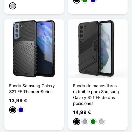
Negro
Verde
Azul oscuro
Transparente
Funda Samsung Galaxy
Funda de manos libres
S21 FE Thunder Series
extraíble para Samsung
Galaxy S21 FE de dos
13,99 €
posiciones
Negro
Azul oscuro
14,99 €
Negro
Gris
Verde
Plata