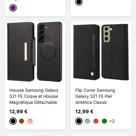
Negro
Púrpura
Housse Samsung Galaxy
Flip Cover Samsung
S21 FE Coque et Housse
Galaxy S21 FE Piel
Magnétique Détachable
sintética Classic
12,99 €
12,99 €
+2
Negro
Marrón
Oro rosa
Negro
Gris
Rojo
Verde