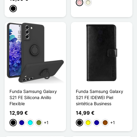
Rosa
Beige
Negro
Funda Samsung Galaxy
Funda Samsung Galaxy
S21 FE Silicona Anillo
S21 FE IDEWEI Piel
Flexible
sintética Business
12,99 €
14,99 €
+1
+1
Negro
Azul oscuro
Cian
Caqui
Negro
Amarillo
Azul oscuro
Marrón