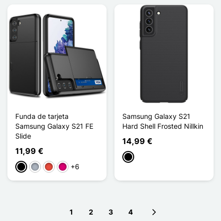
Funda de tarjeta
Samsung Galaxy S21
Samsung Galaxy S21 FE
Hard Shell Frosted Nillkin
Slide
14,99 €
11,99 €
Negro
+6
Negro
Gris
Rojo
Magenta
1
2
3
4
Next page