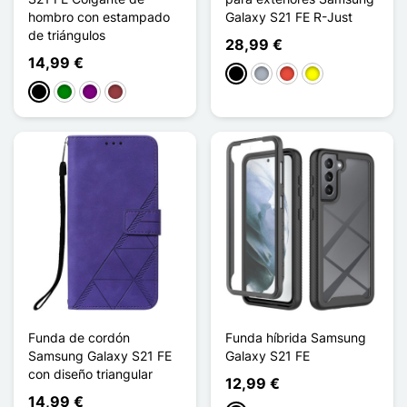
hombro con estampado
Galaxy S21 FE R-Just
de triángulos
28,99 €
14,99 €
Negro
Gris
Rojo
Amarillo
Negro
Verde
Púrpura
Rojo oscuro
Funda de cordón
Funda híbrida Samsung
Samsung Galaxy S21 FE
Galaxy S21 FE
con diseño triangular
12,99 €
14,99 €