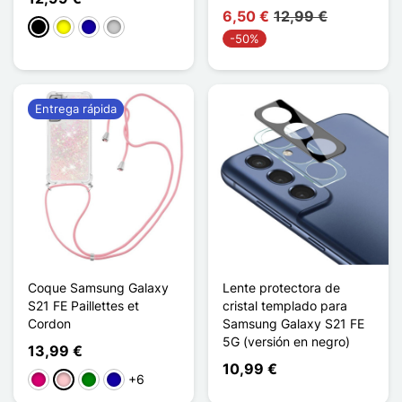
6,50 €
12,99 €
Negro
Amarillo
Azul oscuro
Transparente
-50%
Entrega rápida
Coque Samsung Galaxy
Lente protectora de
S21 FE Paillettes et
cristal templado para
Cordon
Samsung Galaxy S21 FE
5G (versión en negro)
13,99 €
10,99 €
+6
Magenta
Rosa
Verde
Azul oscuro