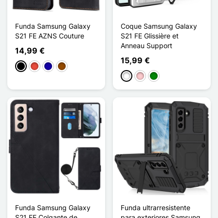
Funda Samsung Galaxy
Coque Samsung Galaxy
S21 FE AZNS Couture
S21 FE Glissière et
Anneau Support
14,99 €
15,99 €
Negro
Rojo
Azul oscuro
Marrón
Blanco
Rosa
Verde
Funda Samsung Galaxy
Funda ultrarresistente
S21 FE Colgante de
para exteriores Samsung