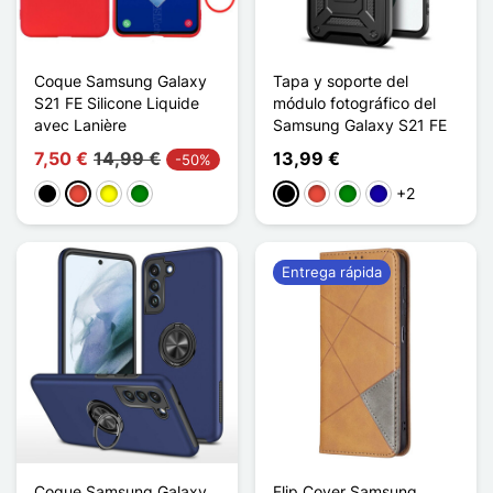
Coque Samsung Galaxy
Tapa y soporte del
S21 FE Silicone Liquide
módulo fotográfico del
avec Lanière
Samsung Galaxy S21 FE
7,50 €
14,99 €
13,99 €
-50%
+2
Negro
Rojo
Amarillo
Verde
Negro
Rojo
Verde
Azul oscuro
Entrega rápida
Coque Samsung Galaxy
Flip Cover Samsung