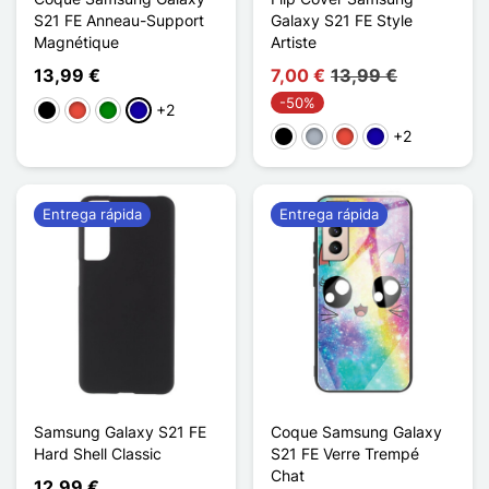
S21 FE Anneau-Support
Galaxy S21 FE Style
Magnétique
Artiste
13,99 €
7,00 €
13,99 €
-50%
+2
Negro
Rojo
Verde
Azul oscuro
+2
Negro
Gris
Rojo
Azul oscuro
Entrega rápida
Entrega rápida
Samsung Galaxy S21 FE
Coque Samsung Galaxy
Hard Shell Classic
S21 FE Verre Trempé
Chat
12,99 €