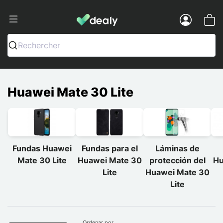
Dealy - Fundas y accesorios para smar
Menu
Rechercher
Huawei Mate 30 Lite
Fundas Huawei
Fundas para el
Láminas de
Mate 30 Lite
Huawei Mate 30
protección del
Hu
Lite
Huawei Mate 30
Lite
Ordenar por