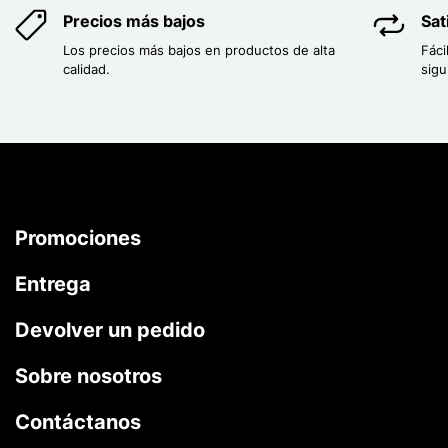
Precios más bajos
Sat
Los precios más bajos en productos de alta
Fáci
calidad.
sigu
Promociones
Entrega
Devolver un pedido
Sobre nosotros
Contáctanos