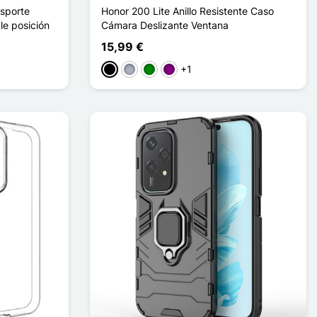
nsporte
Honor 200 Lite Anillo Resistente Caso
le posición
Cámara Deslizante Ventana
15,99 €
+1
Negro
Gris
Verde
Púrpura