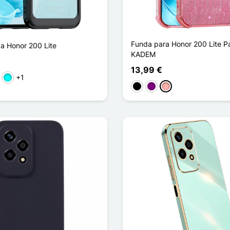
Funda para Honor 200 Lite P
da Honor 200 Lite
KADEM
13,99 €
+1
l claro
Cian
Negro
Púrpura
Oro rosa