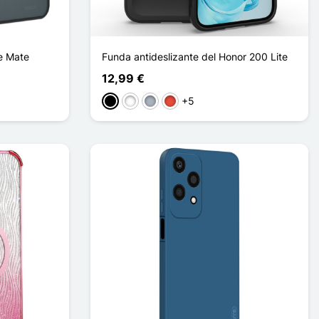
e Mate
Funda antideslizante del Honor 200 Lite
12,99 €
+5
Negro
Blanco
Gris
Rojo