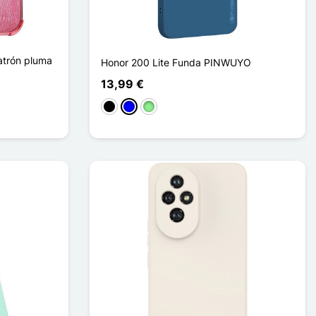
atrón pluma
Honor 200 Lite Funda PINWUYO
13,99 €
Negro
Azul
Verde claro