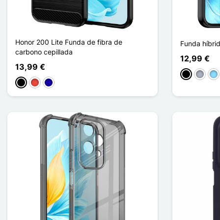
Honor 200 Lite Funda de fibra de
Funda híbri
carbono cepillada
12,99 €
13,99 €
Negro
Gris
Azu
Negro
Rojo
Azul oscuro