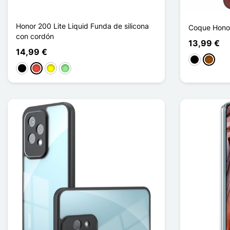
Honor 200 Lite Liquid Funda de silicona
Coque Honor 
con cordón
13,99 €
14,99 €
Negro
Marrón
Negro
Rojo
Amarillo
Verde claro