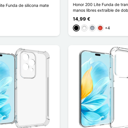
Honor 200 Lite Funda de tra
ite Funda de silicona mate
manos libres extraíble de dob
14,99 €
+4
Negro
Blanco
Gris
Rojo