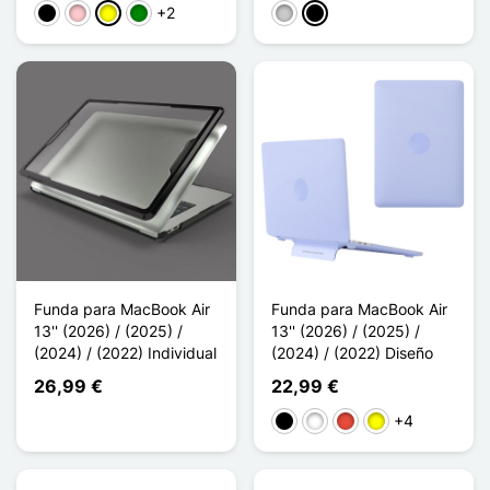
+2
Negro
Rosa
Amarillo
Verde
Transparente
Noir Transparent
Funda para MacBook Air
Funda para MacBook Air
13'' (2026) / (2025) /
13'' (2026) / (2025) /
(2024) / (2022) Individual
(2024) / (2022) Diseño
26,99 €
22,99 €
+4
Negro
Blanco
Rojo
Amarillo