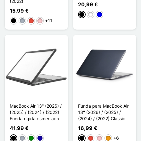
(2022)
20,99 €
15,99 €
Negro
Blanco
Azul
+11
Negro
Gris
Rojo
Rosa
MacBook Air 13'' (2026) /
Funda para MacBook Air
(2025) / (2024) / (2022)
13'' (2026) / (2025) /
Funda rígida esmerilada
(2024) / (2022) Classic
41,99 €
16,99 €
+6
Negro
Gris
Verde
Azul oscuro
Negro
Rojo
Rosa
Naranja