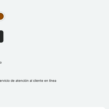
]
roup[3]
o
ervicio de atención al cliente en línea