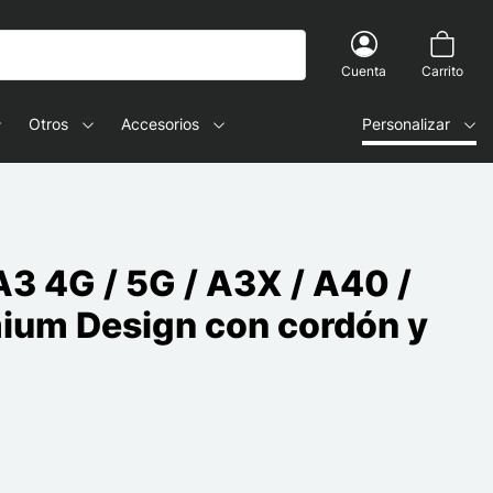
Cuenta
Carrito
Otros
Accesorios
Personalizar
3 4G / 5G / A3X / A40 /
ium Design con cordón y