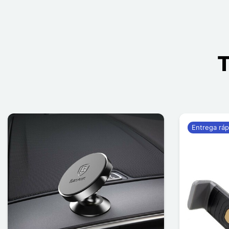
T
Entrega ráp