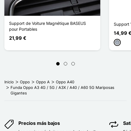
Support de Voiture Magnétique BASEUS
Support 
pour Portables
14,99 
21,99 €
Gris
Inicio
Oppo
Oppo A
Oppo A40
Funda Oppo A3 4G / 5G / A3X / A40 / A60 5G Mariposas
Gigantes
Precios más bajos
Sat