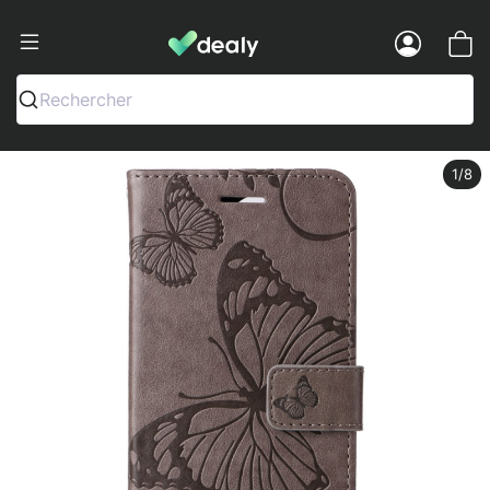
Dealy - Fundas y accesorios para smar
Menu
Rechercher
1
/8