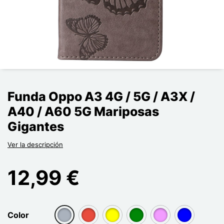
Funda Oppo A3 4G / 5G / A3X /
A40 / A60 5G Mariposas
Gigantes
Ver la descripción
12,99 €
Color
group[3]
group[3]
group[3]
group[3]
group[3]
group[3]