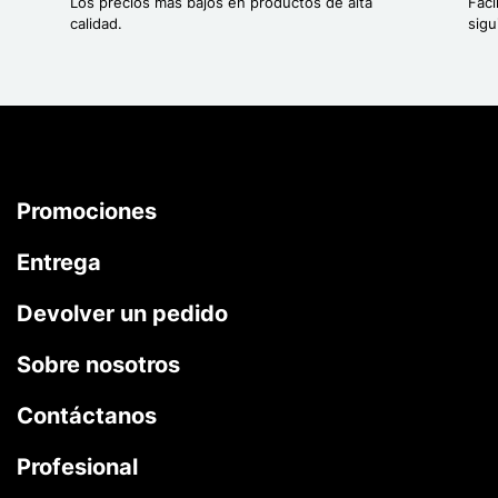
Los precios más bajos en productos de alta
Fáci
calidad.
sigu
Promociones
Entrega
Devolver un pedido
Sobre nosotros
Contáctanos
Profesional