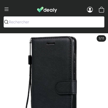
Dealy - Fundas y accesorios para smar
Menu
Rechercher
1
/11