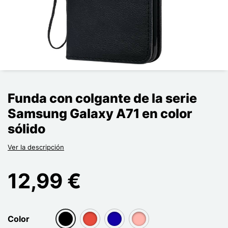
Funda con colgante de la serie
Samsung Galaxy A71 en color
sólido
Ver la descripción
12,99 €
Color
group[3]
group[3]
group[3]
group[3]