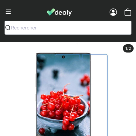
Dealy - Fundas y accesorios para smar
Menu
Rechercher
1
/2