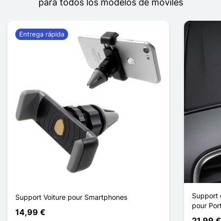
para todos los modelos de móviles
Entrega rápida
Support 
Support Voiture pour Smartphones
pour Por
14,99 €
21,99 