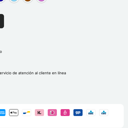
]
roup[3]
group[3]
group[3]
group[3]
o
ervicio de atención al cliente en línea