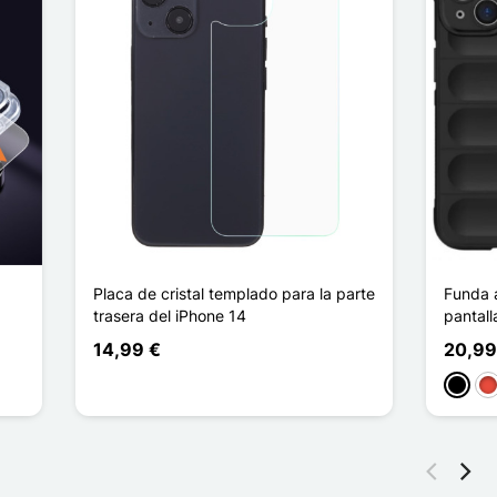
Placa de cristal templado para la parte
Funda a
trasera del iPhone 14
pantall
14,99 €
20,99
Negro
Ro