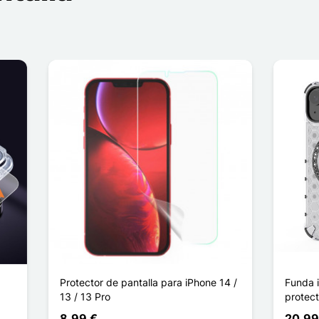
Protector de pantalla para iPhone 14 /
Funda 
13 / 13 Pro
protec
8,99 €
20,99