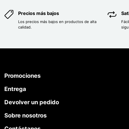
Precios más bajos
Sat
Los precios más bajos en productos de alta
Fáci
calidad.
sigu
Promociones
Entrega
Devolver un pedido
Sobre nosotros
Contáctanos