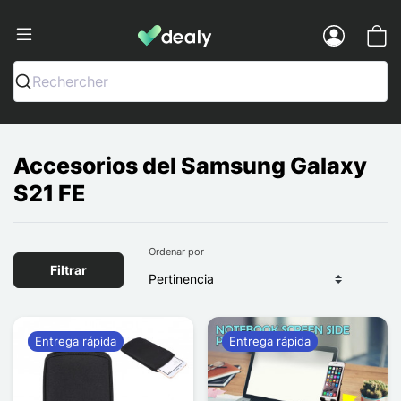
Dealy - Fundas y accesorios para smar
Menu
Rechercher
Accesorios del Samsung Galaxy
S21 FE
Ordenar por
Filtrar
Entrega rápida
Entrega rápida