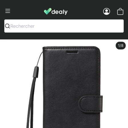
Dealy - Fundas y accesorios para smar
Menu
Rechercher
1
/8