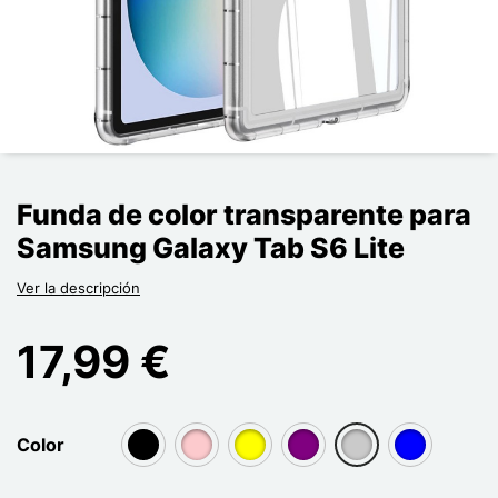
Funda de color transparente para
Samsung Galaxy Tab S6 Lite
Ver la descripción
17,99 €
Color
group[3]
group[3]
group[3]
group[3]
group[3]
group[3]