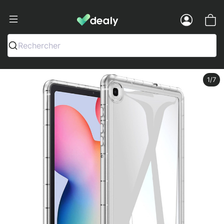
Dealy - Fundas y accesorios para smar
Menu
Rechercher
1
/7