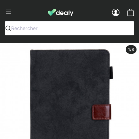
Dealy - Fundas y accesorios para smar
Menu
Rechercher
1
/8