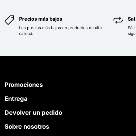
Precios más bajos
Sat
Los precios más bajos en productos de alta
Fáci
calidad.
sigu
Promociones
Entrega
Devolver un pedido
Sobre nosotros