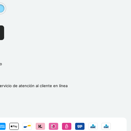
]
roup[3]
o
ervicio de atención al cliente en línea