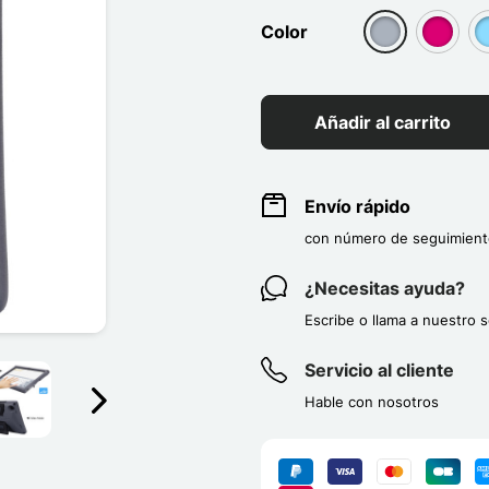
Color
group[3]
group[3
g
Añadir al carrito
Envío rápido
con número de seguimient
¿Necesitas ayuda?
Escribe o llama a nuestro s
Servicio al cliente
Hable con nosotros
Suivant