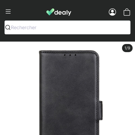
Dealy - Fundas y accesorios para smar
Menu
Rechercher
1
/9