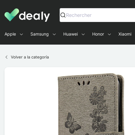
Dealy - Fundas y accesorios para smartphones y tablets
Rechercher
Apple
Samsung
Huawei
Honor
Xiaomi
Volver a la categoría