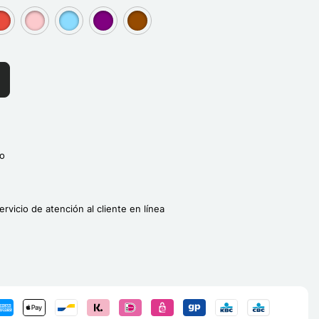
]
roup[3]
group[3]
group[3]
group[3]
group[3]
o
ervicio de atención al cliente en línea