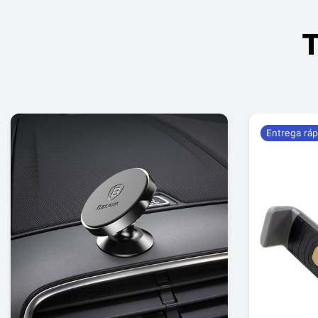
T
Entrega ráp