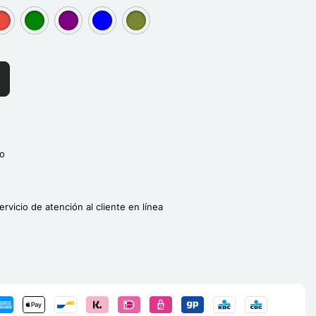
]
roup[3]
group[3]
group[3]
group[3]
group[3]
o
ervicio de atención al cliente en línea