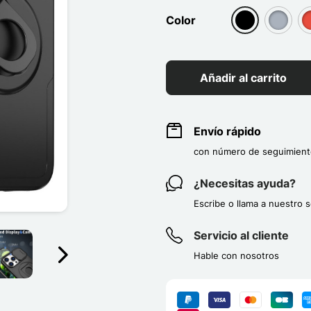
Color
group[3]
group[3
g
Añadir al carrito
Envío rápido
con número de seguimient
¿Necesitas ayuda?
Escribe o llama a nuestro s
Servicio al cliente
Hable con nosotros
Suivant