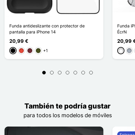
Funda antideslizante con protector de
Funda iP
pantalla para iPhone 14
ÉcrN
20,99 €
20,99 
+1
Negro
Rojo
Rouge Vin
Vert Armée
Blanco
Gris
También te podría gustar
para todos los modelos de móviles
Entrega