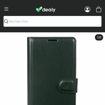
Dealy - Fundas y accesorios para smar
Menu
Rechercher
1
/8