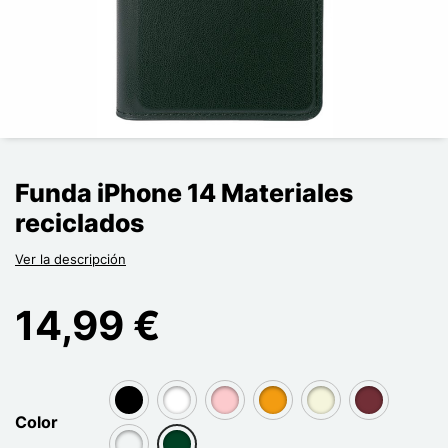
Funda iPhone 14 Materiales
reciclados
Ver la descripción
14,99 €
group[3]
group[3]
group[3]
group[3]
group[3]
group[3]
Color