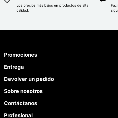
Los precios más bajos en productos de alta
Fáci
calidad.
sigu
Promociones
Entrega
Devolver un pedido
Sobre nosotros
Contáctanos
Profesional