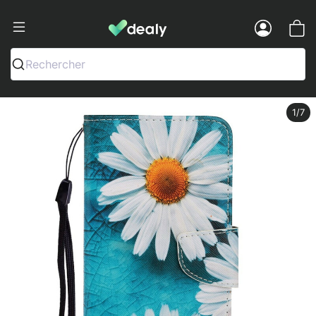
Dealy - Fundas y accesorios para smar
Menu
Rechercher
1
/7