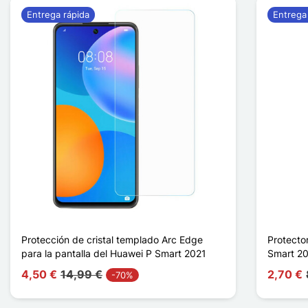
Entrega rápida
Entrega
Protección de cristal templado Arc Edge
Protecto
para la pantalla del Huawei P Smart 2021
Smart 2
4,50 €
14,99 €
2,70 €
-70%